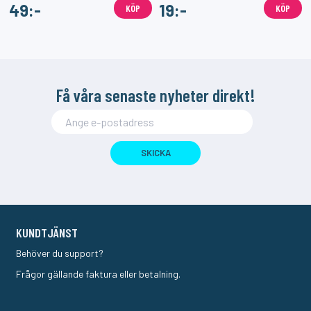
49:-
19:-
KÖP
KÖP
Få våra senaste nyheter direkt!
SKICKA
KUNDTJÄNST
Behöver du support?
Frågor gällande faktura eller betalning.