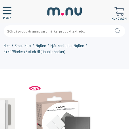
MENY
KUNDVAGN
Hem
Smart Hem
ZigBee
Fjärrkontroller ZigBee
FYND Wireless Switch H1 (Double Rocker)
×
KANSKE NÅGON AV DESSA PRODUKTER KAN INTRESSERA
DIG?
23%
-20%