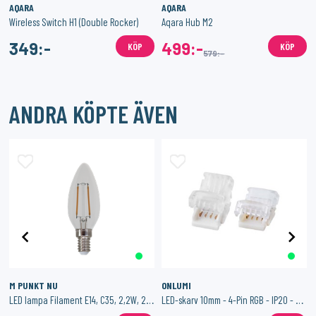
AQARA
AQARA
ontroll - ZigBee
Wireless Switch H1 (Double Rocker)
Aqara Hub M2
349:-
499:-
KÖP
KÖP
579:-
ANDRA KÖPTE ÄVEN
M PUNKT NU
ONLUMI
LED lampa Filament E14, C35, 2,2W, 250 lm
LED-skarv 10mm - 4-Pin RGB - IP20 - Hippo-M