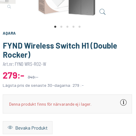
M PUNKT NU
LUMIMORE
Utomhuslampa Med solceller Stor
Vattentålig COB extender - enfärgad slinga
99:-
59:-
KÖP
KÖP
AQARA
129:-
FYND Wireless Switch H1 (Double
Rocker)
Art.nr: FYND WRS-R02-W
279:-
349:-
Lägsta pris de senaste 30-dagarna:
279 :-
Denna produkt finns för närvarande ej i lager.
Bevaka Produkt