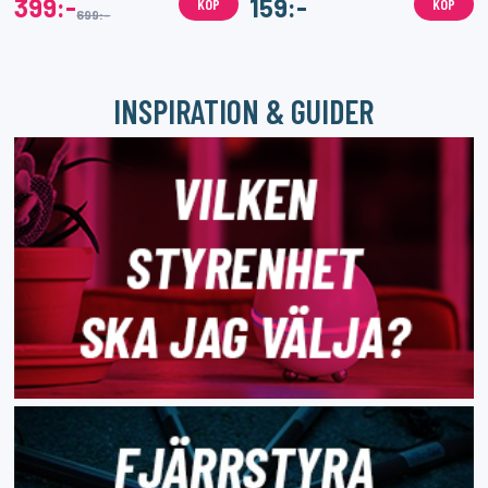
399:-
159:-
KÖP
KÖP
699:-
INSPIRATION & GUIDER