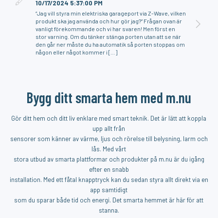
10/17/2024 5:37:00 PM
“Jag vill styra min elektriska garageport via Z-Wave, vilken
produkt ska jag använda och hur gör jag?“ Frågan ovan är
vanligt förekommande och vi har svaren! Men först en
stor varning. Om du tänker stänga porten utan att se när
den går ner måste du ha automatik så porten stoppas om
någon eller något kommer i […]
Bygg ditt smarta hem med m.nu
Gör ditt hem och ditt liv enklare med smart teknik. Det är lätt att koppla
upp allt från
sensorer som känner av värme, ljus och rörelse till belysning, larm och
lås. Med vårt
stora utbud av smarta plattformar och produkter på m.nu är du igång
efter en snabb
installation. Med ett fåtal knapptryck kan du sedan styra allt direkt via en
app samtidigt
som du sparar både tid och energi. Det smarta hemmet är här för att
stanna.