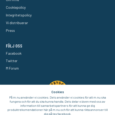
Cookiepolicy
Integritetspolicy
Vi distribuerar
Press
FÖLJ OSS
Facebook
Twitter
M Forum
Cookies
På m.nu använder vi cookies. Dels använder vi cookies för att m.nu ska
fungera och för att du ska kunna handla. Dels delar vi även med oss av
information till samarbetspartners för att kunna ge dig
produktrekomendationer här på m.nu och för att kunna rikta annonser till
dig på tex facebook.