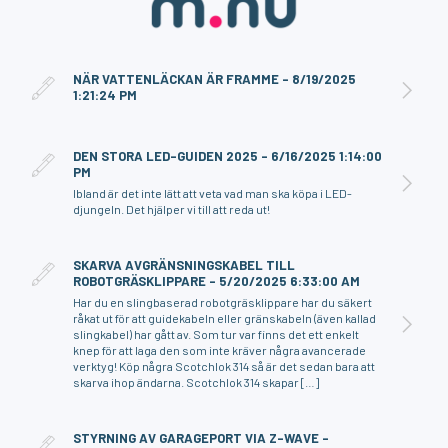
NÄR VATTENLÄCKAN ÄR FRAMME - 8/19/2025
1:21:24 PM
DEN STORA LED-GUIDEN 2025 - 6/16/2025 1:14:00
PM
Ibland är det inte lätt att veta vad man ska köpa i LED-
djungeln. Det hjälper vi till att reda ut!
SKARVA AVGRÄNSNINGSKABEL TILL
ROBOTGRÄSKLIPPARE - 5/20/2025 6:33:00 AM
Har du en slingbaserad robotgräsklippare har du säkert
råkat ut för att guidekabeln eller gränskabeln (även kallad
slingkabel) har gått av. Som tur var finns det ett enkelt
knep för att laga den som inte kräver några avancerade
verktyg! Köp några Scotchlok 314 så är det sedan bara att
skarva ihop ändarna. Scotchlok 314 skapar […]
STYRNING AV GARAGEPORT VIA Z-WAVE -