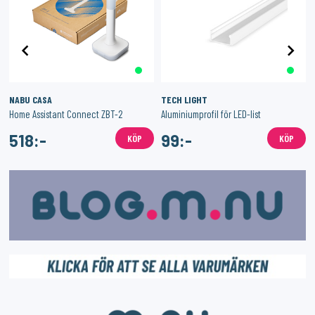
NABU CASA
TECH LIGHT
dd
Home Assistant Connect ZBT-2
Aluminiumprofil för LED-list
518:-
99:-
KÖP
KÖP