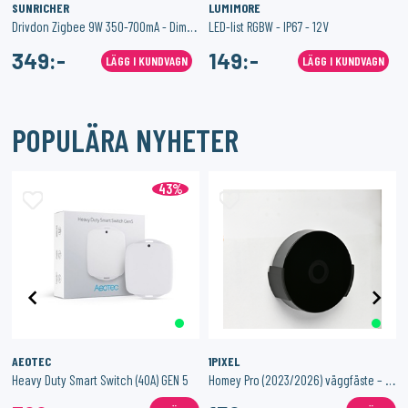
SUNRICHER
LUMIMORE
Drivdon Zigbee 9W 350-700mA - Dimbart - Konstant ström
LED-list RGBW - IP67 - 12V
349:-
149:-
LÄGG I KUNDVAGN
LÄGG I KUNDVAGN
POPULÄRA NYHETER
43%
AEOTEC
1PIXEL
Heavy Duty Smart Switch (40A) GEN 5
Homey Pro (2023/2026) väggfäste – Stilren och säker väggmontering