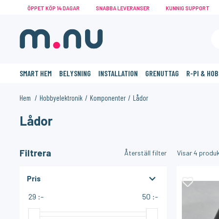
ÖPPET KÖP 14 DAGAR
SNABBA LEVERANSER
KUNNIG SUPPORT
SMART HEM
BELYSNING
INSTALLATION
GRENUTTAG
R-PI & HO
Hem
Hobbyelektronik
Komponenter
Lådor
Lådor
KANSKE NÅGON AV DESSA PRODUKTER KAN INTRESSERA 
Filtrera
Återställ filter
Visar
4
produk
Pris
29 :-
50 :-