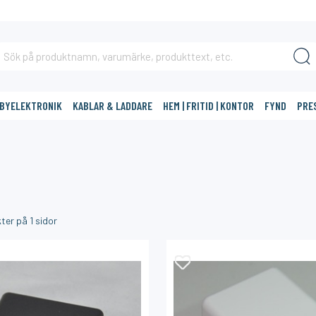
BBYELEKTRONIK
KABLAR & LADDARE
HEM | FRITID | KONTOR
FYND
PRE
DIG?
ter på
1
sidor