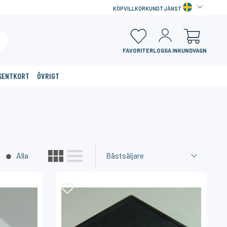
KÖPVILLKOR
KUNDTJÄNST
FAVORITER
LOGGA IN
KUNDVAGN
SENTKORT
ÖVRIGT
×
Alla
Bästsäljare