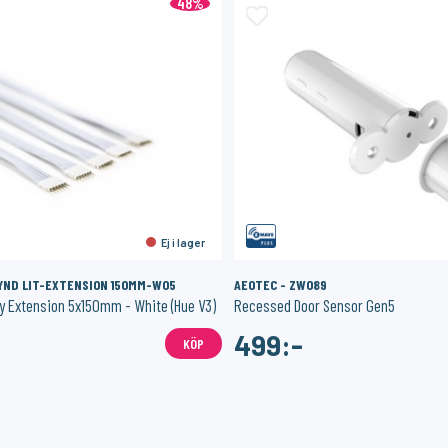
48%
Ej i lager
FYND LIT-EXTENSION 150MM-W05
AEOTEC - ZW089
y Extension 5x150mm - White (Hue V3)
Recessed Door Sensor Gen5
499:-
KÖP