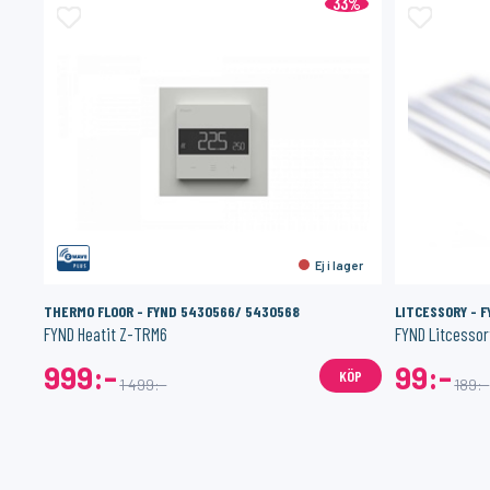
33%
Ej i lager
THERMO FLOOR - FYND 5430566/ 5430568
LITCESSORY - 
FYND Heatit Z-TRM6
FYND Litcessor
999:-
99:-
KÖP
1 499:-
189:-