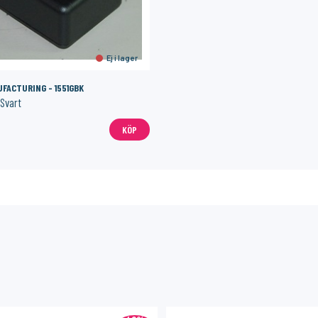
Ej i lager
ACTURING - 1551GBK
 Svart
KÖP