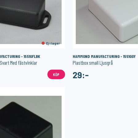
I lager
I lager
SONOFF
SONOFF
Homey Pro (2023/2026) väggfäste – Stilren och säker väggmontering
Temperatur/luftfuktighetsmätare med skärm
Zigbee USB Don
199:-
279:-
KÖP
KÖP
Ej i lager
ACTURING - 1551GFLBK
HAMMOND MANUFACTURING - 1551GGY
Svart Med fästvinklar
Plastbox small Ljusgrå
29:-
KÖP