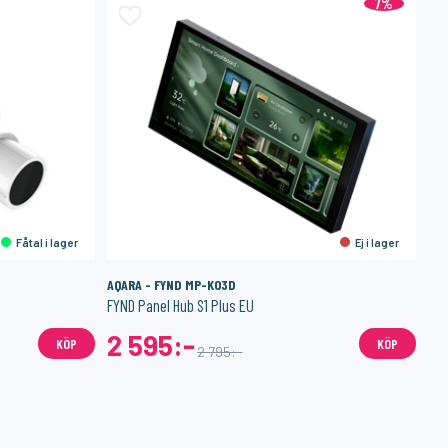
7%
Fåtal i lager
Ej i lager
AQARA - FYND MP-K03D
FIB
FYND Panel Hub S1 Plus EU
2 595:-
2
KÖP
KÖP
2 795:-