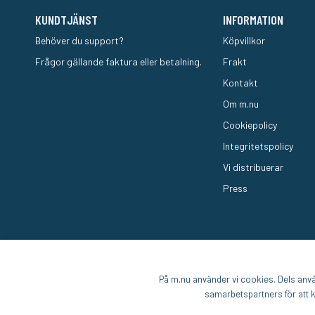
KUNDTJÄNST
INFORMATION
Behöver du support?
Köpvillkor
Frågor gällande faktura eller betalning.
Frakt
Kontakt
Om m.nu
Cookiepolicy
Integritetspolicy
Vi distribuerar
Press
På m.nu använder vi cookies. Dels använ
samarbetspartners för att k