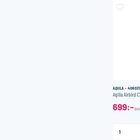
ger
I lager
SONOFF
1PIXEL
Smart Strömbrytare med Zigbee 3.0 – (Neutralledare)
159:-
159:-
ÖP
KÖP
AQIILA - 40603
Aqiila Airbird
699:-
89
1