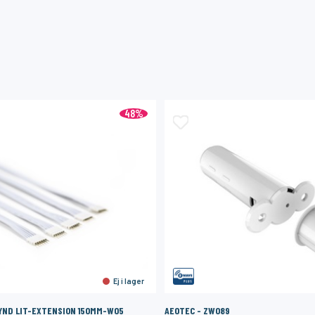
48%
Ej i lager
FYND LIT-EXTENSION 150MM-W05
AEOTEC - ZW089