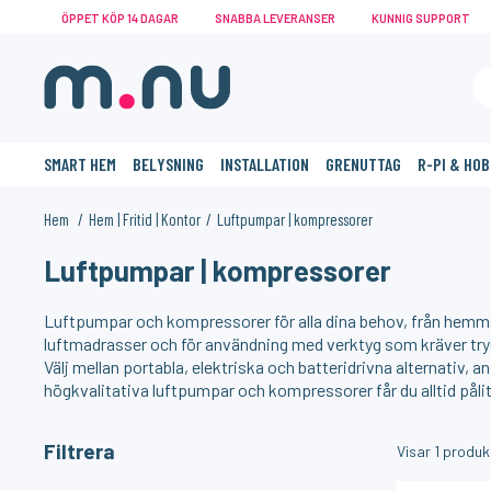
ÖPPET KÖP 14 DAGAR
SNABBA LEVERANSER
KUNNIG SUPPORT
SMART HEM
BELYSNING
INSTALLATION
GRENUTTAG
R-PI & HO
Hem
Hem | Fritid | Kontor
Luftpumpar | kompressorer
Luftpumpar | kompressorer
KANSKE NÅGON AV DESSA PRODUKTER KAN INTRESSERA 
Luftpumpar och kompressorer för alla dina behov, från hemmab
luftmadrasser och för användning med verktyg som kräver tryck
Välj mellan portabla, elektriska och batteridrivna alternativ, a
högkvalitativa luftpumpar och kompressorer får du alltid pålitl
Filtrera
Visar
1
produk