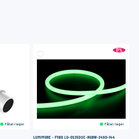
17%
Fåtal i lager
Fåtal i lager
LUMIMORE - FYND LO-OS25DSE-RGBW-2490-144
LI