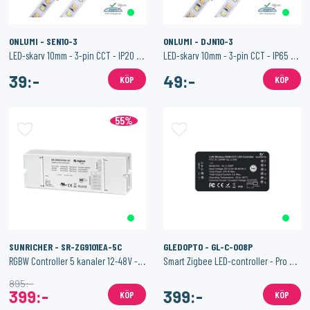
ONLUMI - SEN10-3
ONLUMI - DJN10-3
LED-skarv 10mm - 3-pin CCT - IP20 - Hippo-M
LED-skarv 10mm - 3-pin CCT - IP65 - Hippo-M
39:-
49:-
KÖP
KÖP
55%
SUNRICHER - SR-ZG9101EA-5C
GLEDOPTO - GL-C-008P
RGBW Controller 5 kanaler 12-48V - Dimbar - Constant Voltage
Smart Zigbee LED-controller - Pro Version - RGB+CCT
895:-
399:-
399:-
KÖP
KÖP