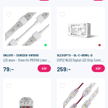
ONLUMI - SDN12XB-5W1000
GLEDOPTO - GL-C-010WL-D
LED skarv - 12mm för IP67/68 Lister - RGBW
ESP32 WLED Digital LED Strip Controller Mic | Micro - B Port
79:-
259:-
KÖP
KÖP