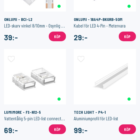
ONLUMI - BCI-L2
ONLUMI - 18A4P-BKGRB-50M
LED-skarv vinkel 8/10mm - Osynlig - COB - IP20
Kabel för LED 4-Pin - Metervara
39:-
29:-
KÖP
KÖP
LUMIMORE - FS-N12-5
TECH LIGHT - P4-1
Vattentålig 5-pin LED-list connector - 12mm
Aluminiumprofil för LED-list
69:-
99:-
KÖP
KÖP