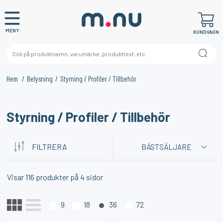
MENY
KUNDVAGN
Hem
Belysning
Styrning / Profiler / Tillbehör
×
KANSKE NÅGON AV DESSA PRODUKTER KAN INTRESSERA
Styrning / Profiler / Tillbehör
DIG?
FILTRERA
BÄSTSÄLJARE
Visar
116
produkter på
4
sidor
9
18
36
72