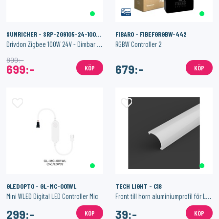
SUNRICHER - SRP-ZG9105-24-100CVF
FIBARO - FIBEFGRGBW-442
Drivdon Zigbee 100W 24V - Dimbar - Konstant Spänning
RGBW Controller 2
899:-
699:-
679:-
KÖP
KÖP
GLEDOPTO - GL-MC-001WL
TECH LIGHT - C18
Mini WLED Digital LED Controller Mic
Front till hörn aluminiumprofil för LED-list
299:-
39:-
KÖP
KÖP