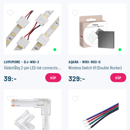
LUMIMORE - DJ-N10-2
AQARA - WRS-R02-G
Vädertålig 2-pin LED-list connector - 10mm
Wireless Switch H1 (Double Rocker)
39:-
329:-
KÖP
KÖP