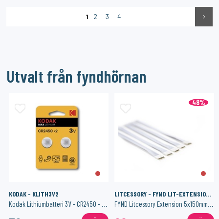
1
2
3
4
Utvalt från fyndhörnan
48%
KODAK - KLITH3V2
LITCESSORY - FYND LIT-EXTENSION 150MM-W05
Kodak Lithiumbatteri 3V - CR2450 - 2-pack
FYND Litcessory Extension 5x150mm - White (Hue V3)