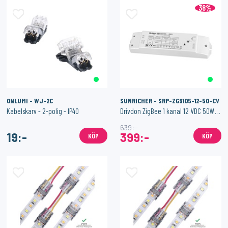
38%
SONOFF
1PIXEL
Smart Strömbrytare med Zigbee 3.0 – (Neutralledare)
Homey Pro (2023/2026) väggfäste – Stilren och säker väggmontering
159:-
159:-
KÖP
KÖP
ONLUMI - WJ-2C
SUNRICHER - SRP-ZG9105-12-50-CV
Kabelskarv - 2-polig - IP40
Drivdon ZigBee 1 kanal 12 VDC 50W - Dimbar - Constant Voltage
639:-
19:-
399:-
KÖP
KÖP