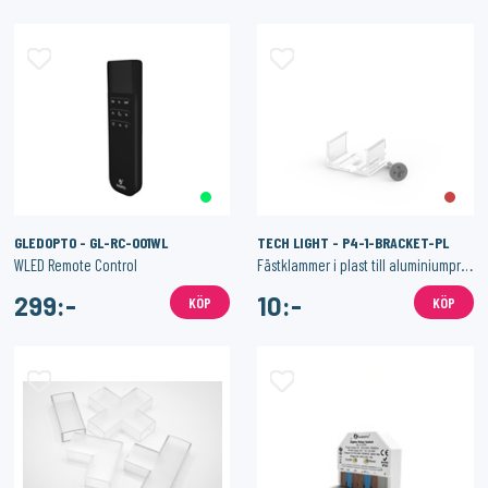
GLEDOPTO - GL-RC-001WL
TECH LIGHT - P4-1-BRACKET-PL
WLED Remote Control
Fästklammer i plast till aluminiumprofil P4-1 för LED-list
299:-
10:-
KÖP
KÖP