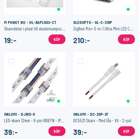
M PUNKT NU - HL-BAPL002-CT
GLEDOPTO - GL-C-301P
Skarvdelar i plast till aluminiumprofil för LED-list
ZigBee Pro+ 5-in-1 Ultra Mini LED Controller
19:-
210:-
KÖP
KÖP
ONLUMI - DJN12-6
ONLUMI - DC-20P-2F
LED-skarv 12mm - 6-pin RGBTW - IP65 - Hippo-M
DC5521 Skarv - Med lås - Vit - 2-pol
39:-
39:-
KÖP
KÖP