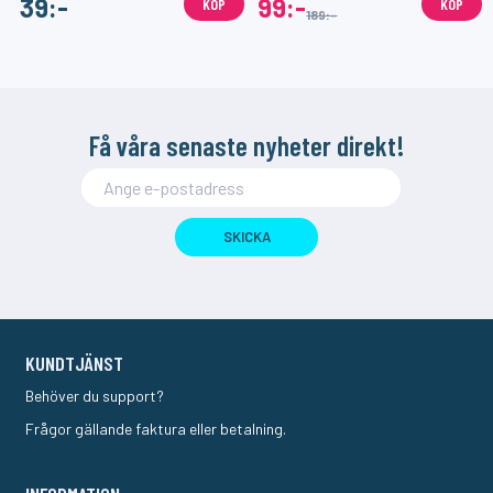
39:-
99:-
KÖP
KÖP
189:-
Få våra senaste nyheter direkt!
SKICKA
KUNDTJÄNST
Behöver du support?
Frågor gällande faktura eller betalning.