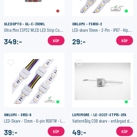
GLEDOPTO - GL-C-310WL
ONLUMI - FSN10-2
Ultra Mini ESP32 WLED LED Strip Controller
LED-skarv 10mm - 2-Pin - IP67 - Hippo-M
349:-
29:-
KÖP
KÖP
ONLUMI - SR12-6
LUMIMORE - LE-SCCF-STP15-2FA
LED-Skarv - 12mm - 6-pin RGBTW - IP20
Vattentålig COB skarv - enfärgad slinga
39:-
49:-
KÖP
KÖP