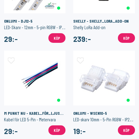
ONLUMI - DJ12-5
SHELLY - SHELLY_LORA_ADD-ON
LED-Skarv - 12mm - 5-pin RGBW - IP65/54
Shelly LoRa Add-on
29:-
239:-
KÖP
KÖP
M PUNKT NU - KABEL_FÖR_LJUSSLINGA_1M
ONLUMI - WSEN10-5
Kabel för LED 5-Pin - Metervara
LED-skarv 10mm - 5-Pin RGBW - IP20 - Hippo-M
29:-
19:-
KÖP
KÖP