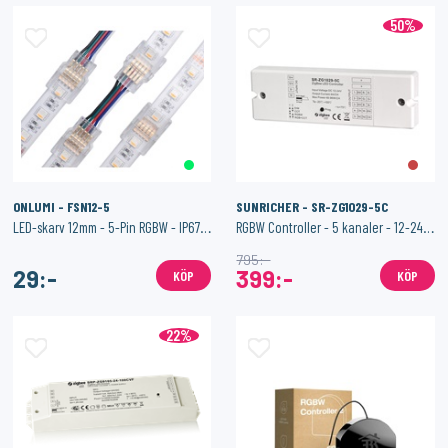
50%
ONLUMI - FSN12-5
SUNRICHER - SR-ZG1029-5C
LED-skarv 12mm - 5-Pin RGBW - IP67 - Hippo-M
RGBW Controller - 5 kanaler - 12-24V - Dimbar - Constant Voltage
795:-
29:-
399:-
KÖP
KÖP
22%