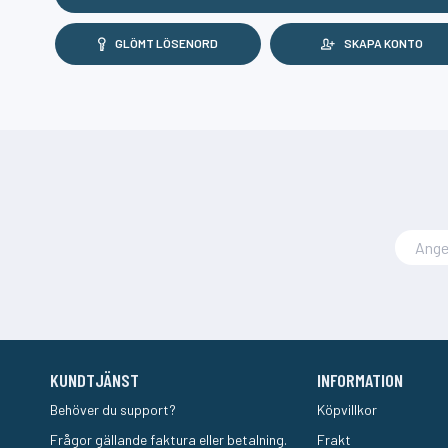
GLÖMT LÖSENORD
SKAPA KONTO
KUNDTJÄNST
INFORMATION
Behöver du support?
Köpvillkor
Frågor gällande faktura eller betalning.
Frakt