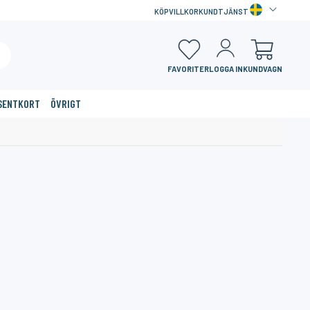
KÖPVILLKOR
KUNDTJÄNST
FAVORITER
LOGGA IN
KUNDVAGN
SENTKORT
ÖVRIGT