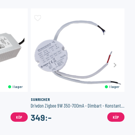
I lager
I lager
SUNRICHER
BOF
Drivdon Zigbee 9W 350-700mA - Dimbart - Konstant ström
Tub
349:-
7
KÖP
KÖP