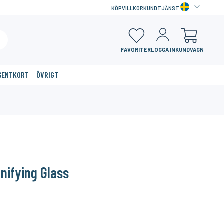
KÖPVILLKOR
KUNDTJÄNST
FAVORITER
LOGGA IN
KUNDVAGN
SENTKORT
ÖVRIGT
×
nifying Glass