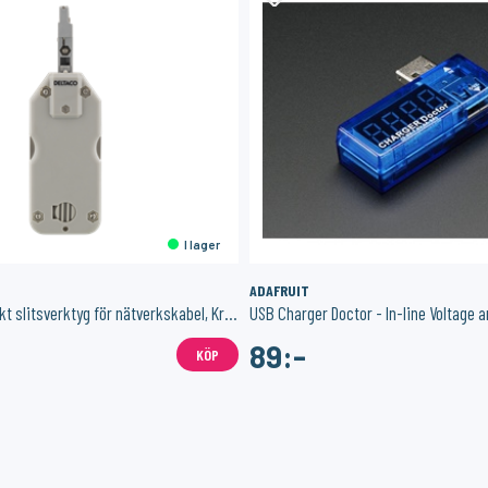
I lager
ADAFRUIT
DELTACO Kompakt slitsverktyg för nätverkskabel, Krone LSA, vit
89:-
KÖP