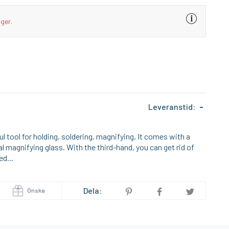
I lager
I lager
ager.
PANASONIC
NED
LED-skarv 8mm - Med kabel - 2-pol - COB - IP20
Lithiumbatteri 3 V - CR2025
19:-
6
KÖP
KÖP
Leveranstid:
-
ul tool for holding, soldering, magnifying, It comes with a
 magnifying glass. With the third-hand, you can get rid of
ed...
Dela:
Önska