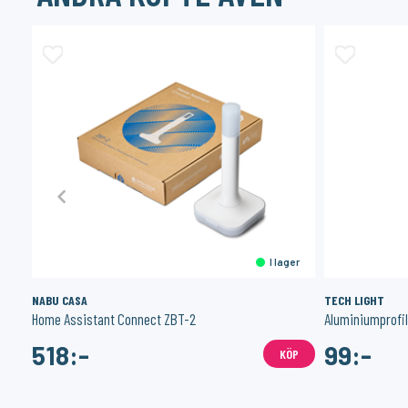
er
I lager
NABU CASA
TECH LIGHT
Home Assistant Connect ZBT-2
Aluminiumprofil 
518:-
99:-
ÖP
KÖP