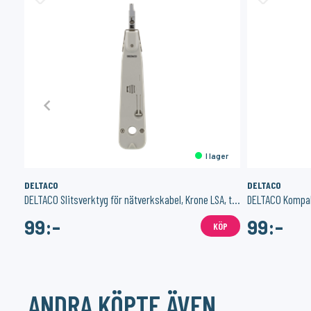
er
I lager
DELTACO
DELTACO
DELTACO trådlös optisk mus, 7 knappar med scroll, DPI-val, USB, svar
DELTACO Slitsverktyg för nätverkskabel, Krone LSA, trycksensor, vit
99:-
99:-
ÖP
KÖP
ANDRA KÖPTE ÄVEN