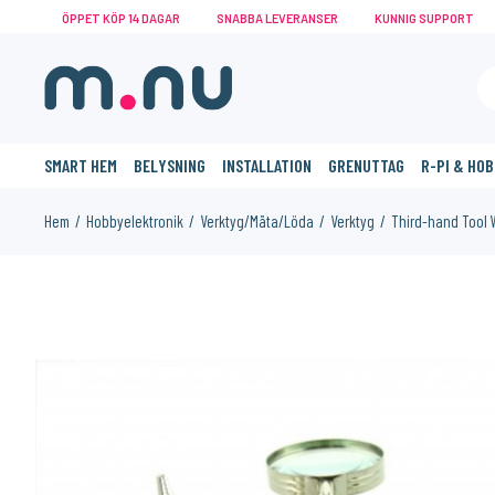
ÖPPET KÖP 14 DAGAR
SNABBA LEVERANSER
KUNNIG SUPPORT
SMART HEM
BELYSNING
INSTALLATION
GRENUTTAG
R-PI & HO
Hem
Hobbyelektronik
Verktyg/Mäta/Löda
Verktyg
Third-hand Tool 
KANSKE NÅGON AV DESSA PRODUKTER KAN INTRESSERA 