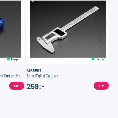
I lager
I lager
ADAFRUIT
DEL
USB Charger Doctor - In-line Voltage and Current Meter
Solar Digital Calipers
DELT
259:-
1
KÖP
KÖP