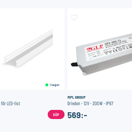
I lager
MPL GROUP
för LED-list
Drivdon - 12V - 200W - IP67
569:-
KÖP