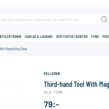
BBYELEKTRONIK
KABLAR & LADDARE
HEM | FRITID | KONTOR
FYND
PRE
With Magnifying Glass
DIG?
VELLEMAN
Third-hand Tool With Mag
Art.nr: VTHHN
79:-