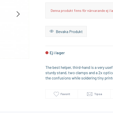
I lager
I lager
Denna produkt finns för närvarande ej i l
M PUNKT NU
ONLUMI
pacitor
2-pin SPST Momentary Push Button - Red
Bevaka Produkt
24:-
69:-
KÖP
KÖP
Ej i lager
The best helper, third-hand is a very usef
sturdy stand, two clamps and a 2x optical
the confusions while soldering tiny print
Favorit
Tipsa