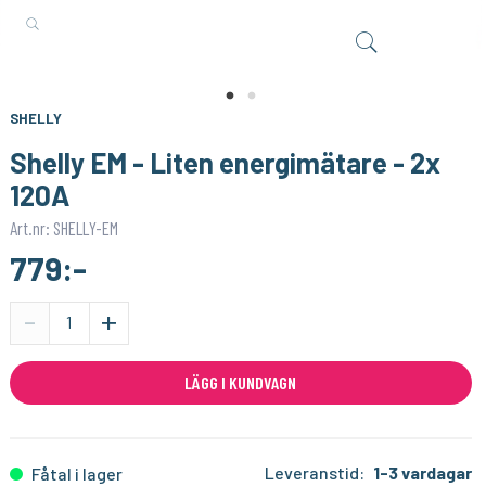
SHELLY
SHELLY
Shelly Plus Add
Shelly DS180B20 - Temperatursensor add-on - 3 meter
199:-
149:-
KÖP
KÖP
SHELLY
Shelly EM - Liten energimätare - 2x
120A
Art.nr: SHELLY-EM
779:-
-
+
LÄGG I KUNDVAGN
Leveranstid:
1-3 vardagar
Fåtal i lager