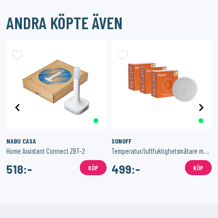
ANDRA KÖPTE ÄVEN
NABU CASA
SONOFF
Home Assistant Connect ZBT-2
Temperatur/luftfuktighetsmätare med Zigbee 3-Pack
518:-
499:-
KÖP
KÖP