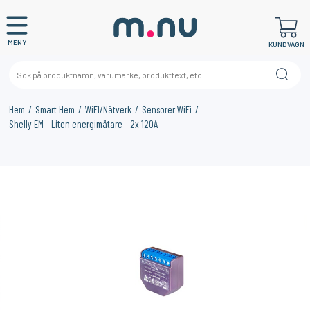
MENY
KUNDVAGN
Hem
Smart Hem
WiFI/Nätverk
Sensorer WiFi
Shelly EM - Liten energimätare - 2x 120A
×
KANSKE NÅGON AV DESSA PRODUKTER KAN INTRESSERA
DIG?