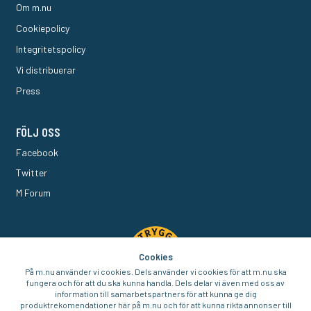
Om m.nu
Cookiepolicy
Integritetspolicy
Vi distribuerar
Press
FÖLJ OSS
Facebook
Twitter
M Forum
Cookies
På m.nu använder vi cookies. Dels använder vi cookies för att m.nu ska
fungera och för att du ska kunna handla. Dels delar vi även med oss av
information till samarbetspartners för att kunna ge dig
produktrekomendationer här på m.nu och för att kunna rikta annonser till