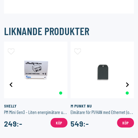
LIKNANDE PRODUKTER
SHELLY
M PUNKT NU
PM Mini Gen3 - Liten energimätare utan relä
Elmätare för P1/HAN med Ethernet (och Wi-Fi)
249:-
549:-
KÖP
KÖP