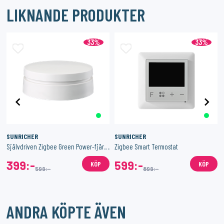
LIKNANDE PRODUKTER
33%
33%
SUNRICHER
SUNRICHER
e
Självdriven Zigbee Green Power-fjärrkontroll
Zigbee Smart Termostat
399:-
599:-
KÖP
KÖP
599:-
899:-
ANDRA KÖPTE ÄVEN