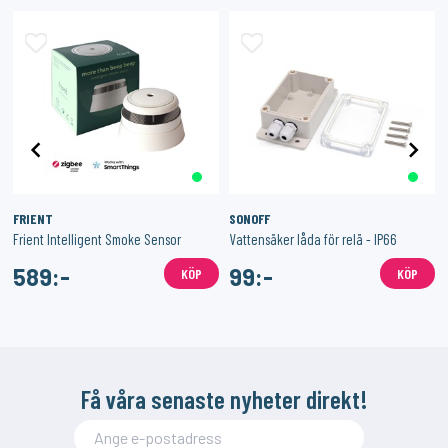
FRIENT
SONOFF
Frient Intelligent Smoke Sensor
Vattensäker låda för relä - IP66
589:-
99:-
KÖP
KÖP
Få våra senaste nyheter direkt!