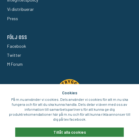
Vi distribuerar
Press
FÖLJ OSS
Facebook
Twitter
M Forum
Cookies
På m.nu använder vi cookies. Dels använder vi cookies för att m.nu ska
fungera och för att du ska kunna handla. Dels delar vi även med oss av
information till samarbetspartners för att kunna ge dig
produktrekomendationer här på m.nu och för att kunna rikta annonser till
dig på tex facebook.
© 2016-2026 Aigo Nordic AB
Tillåt alla cookies