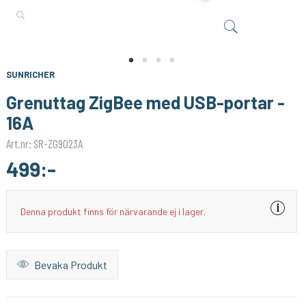
AEOTEC
SONOFF
Z-Stick 7
Litet och smart inbyggnadsrelä med Zigbee 3.0
749:-
189:-
KÖP
KÖP
SUNRICHER
Grenuttag ZigBee med USB-portar -
16A
Art.nr: SR-ZG9023A
499:-
Denna produkt finns för närvarande ej i lager.
Bevaka Produkt