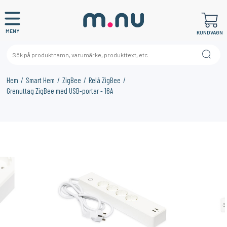
MENY
KUNDVAGN
Hem
Smart Hem
ZigBee
Relä ZigBee
Grenuttag ZigBee med USB-portar - 16A
×
KANSKE NÅGON AV DESSA PRODUKTER KAN INTRESSERA
DIG?