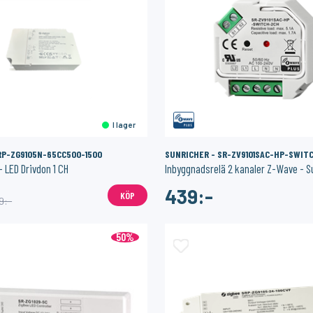
I lager
RP-ZG9105N-65CC500-1500
SUNRICHER - SR-ZV9101SAC-HP-SWIT
 LED Drivdon 1 CH
Inbyggnadsrelä 2 kanaler Z-Wave - S
439:-
KÖP
9:-
50%