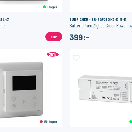
I lager
RSL-01
SUNRICHER - SR-ZGP2801K2-DIM-E
mmer
Batteridriven Zigbee Green Power-s
399:-
KÖP
20%
Ej i lager