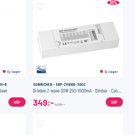
30%
Ej i lager
Ej i lager
CH-B
SUNRICHER - SRP-ZV9105-30CC
Wave
Drivdon Z-wave 30W 250-1000mA - Dimbar - Constant Current
349:-
KÖP
KÖP
498:-