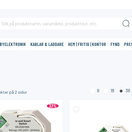
BBYELEKTRONIK
KABLAR & LADDARE
HEM | FRITID | KONTOR
FYND
PRE
DIG?
9
18
36
kter på
2
sidor
33%