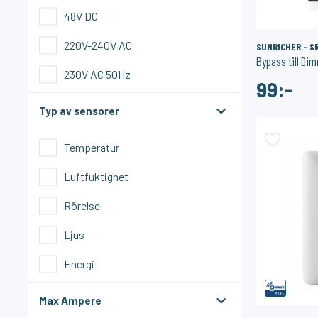
48V DC
220V-240V AC
SUNRICHER - S
Bypass till Di
230V AC 50Hz
99:-
Typ av sensorer
Temperatur
Luftfuktighet
Rörelse
Ljus
Energi
Max Ampere