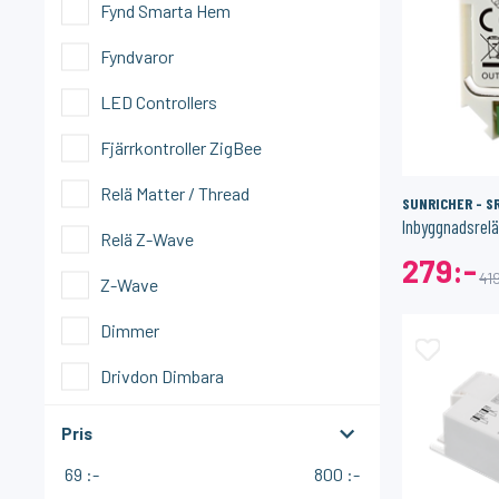
Fynd Smarta Hem
ger
I lager
Fyndvaror
SONOFF
1PIXEL
LED Controllers
Smart Strömbrytare med Zigbee 3.0 – (Neutralledare)
Fjärrkontroller ZigBee
159:-
159:-
ÖP
KÖP
Relä Matter / Thread
SUNRICHER - S
Inbyggnadsrelä
Relä Z-Wave
279:-
41
Z-Wave
Dimmer
Drivdon Dimbara
Spänningsmatning
Pris
ZigBee
69 :-
800 :-