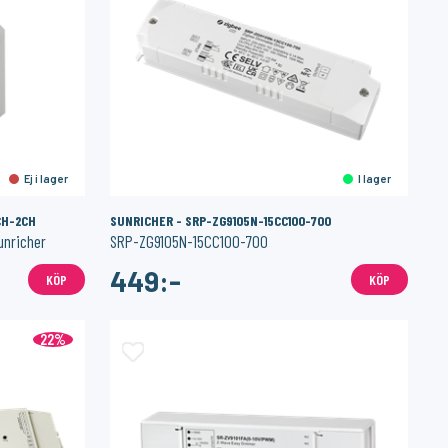
Ej i lager
I lager
CH-2CH
SUNRICHER - SRP-ZG9105N-15CC100-700
unricher
SRP-ZG9105N-15CC100-700
449:-
KÖP
KÖP
22%