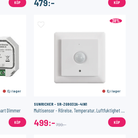
479:-
KÖP
KÖP
38%
Ej i lager
Ej i lager
SUNRICHER - SR-ZG9032A-4IN1
mart Dimmer
Multisensor - Rörelse, Temperatur, Luftfuktighet samt Ljusstyrka
499:-
KÖP
KÖP
799:-