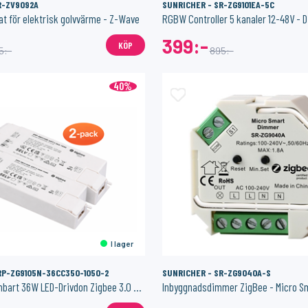
R-ZV9092A
SUNRICHER - SR-ZG9101EA-5C
t för elektrisk golvvärme - Z-Wave
399:-
KÖP
5:-
895:-
40%
I lager
RP-ZG9105N-36CC350-1050-2
SUNRICHER - SR-ZG9040A-S
2-pack NFC Dimbart 36W LED-Drivdon Zigbee 3.0 – Konstantström 350–1050mA
Inbyggnadsdimmer ZigBee - Micro S