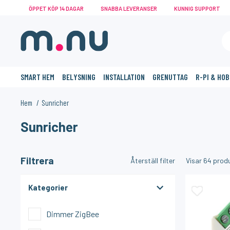
ÖPPET KÖP 14 DAGAR
SNABBA LEVERANSER
KUNNIG SUPPORT
SMART HEM
BELYSNING
INSTALLATION
GRENUTTAG
R-PI & HO
Hem
Sunricher
Sunricher
KANSKE NÅGON AV DESSA PRODUKTER KAN INTRESSERA 
Filtrera
Återställ filter
Visar
64
produ
Kategorier
Dimmer ZigBee