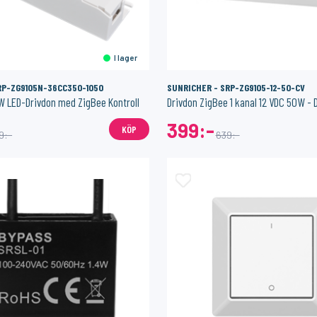
I lager
RP-ZG9105N-36CC350-1050
SUNRICHER - SRP-ZG9105-12-50-CV
 LED-Drivdon med ZigBee Kontroll
399:-
KÖP
9:-
639:-