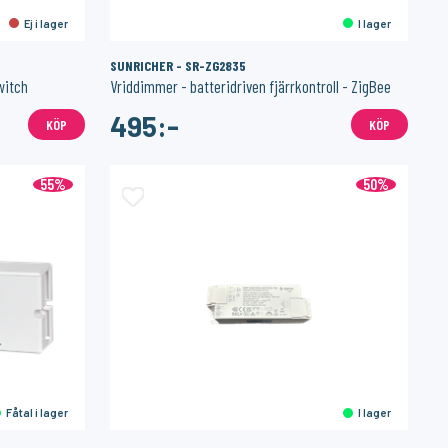
Ej i lager
I lager
SUNRICHER - SR-ZG2835
witch
Vriddimmer - batteridriven fjärrkontroll - ZigBee
495:-
KÖP
KÖP
55%
50%
Fåtal i lager
I lager