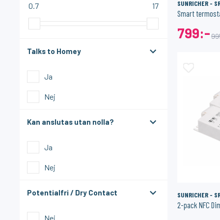
SUNRICHER - S
0.7
17
Smart termosta
799:-
99
Talks to Homey
Ja
Nej
Kan anslutas utan nolla?
Ja
Nej
Potentialfri / Dry Contact
SUNRICHER - S
Nej