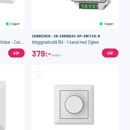
I lager
I lager
SUNRICHER - SR-ZG9101SAC-HP-SWITCH-B
Drivdon ZigBee 1 kanal 12 VDC 50W - Dimbar - Constant Voltage
Inbyggnadsrelä 16A - 1-kanal med Zigbee
379:-
KÖP
KÖP
479:-