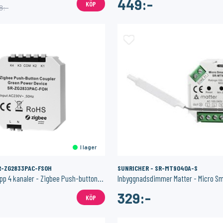
449:-
KÖP
8:-
I lager
R-ZG2833PAC-FSOH
SUNRICHER - SR-MT9040A-S
Inbyggnadsknapp 4 kanaler - Zigbee Push-button Coupler
Inbyggnadsdimmer Matter - Micro S
329:-
KÖP