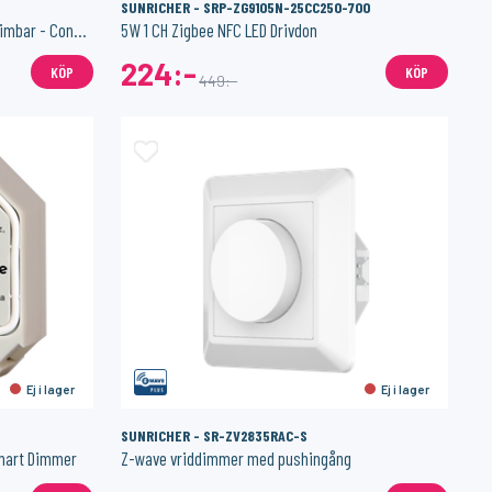
SUNRICHER - SRP-ZG9105N-25CC250-700
RGBW Controller 5 kanaler 12-48V - Dimbar - Constant Voltage
5W 1 CH Zigbee NFC LED Drivdon
224:-
KÖP
KÖP
449:-
Ej i lager
Ej i lager
SUNRICHER - SR-ZV2835RAC-S
mart Dimmer
Z-wave vriddimmer med pushingång