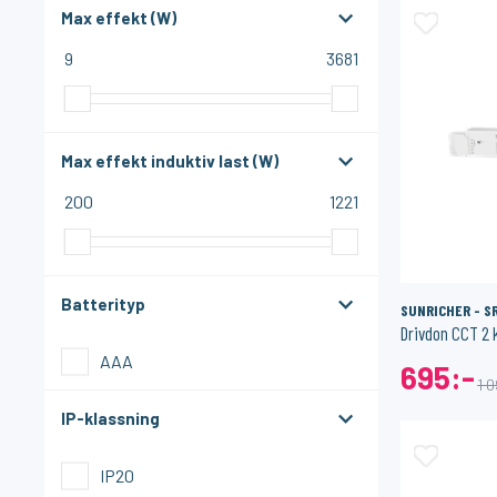
Max effekt (W)
9
3681
Max effekt induktiv last (W)
200
1221
Batterityp
SUNRICHER - S
AAA
695:-
1 
IP-klassning
IP20