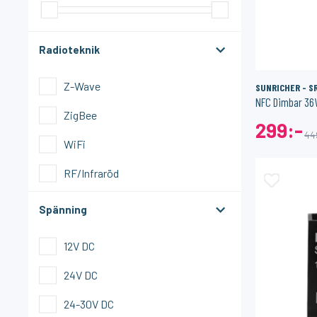
Styrning / Profiler / Tillbehör
Värme & Kyla
Radioteknik
Fjärrkontroller Z-Wave
Z-Wave
SUNRICHER - S
Matter / Thread
NFC Dimbar 36W
ZigBee
Relä ZigBee
299:-
44
WiFi
Sensorer ZigBee
RF/Infraröd
Styrenheter Zigbee
Spänning
Tillbehör
Värme & Kyla
12V DC
ZigBee - USB / GPIO / Övrigt
24V DC
24-30V DC