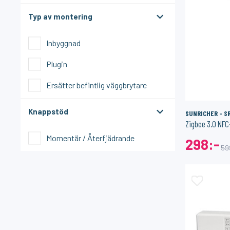
Typ av montering
Inbyggnad
Plugin
Ersätter befintlig väggbrytare
Knappstöd
SUNRICHER - S
Zigbee 3.0 NFC-
Momentär / Återfjädrande
298:-
59