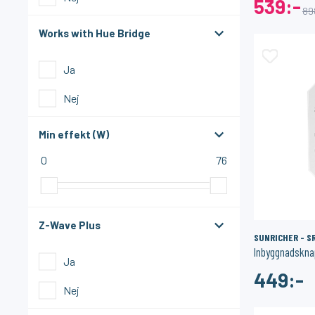
539:-
89
Works with Hue Bridge
Ja
Nej
Min effekt (W)
0
76
Z-Wave Plus
SUNRICHER - S
Ja
449:-
Nej