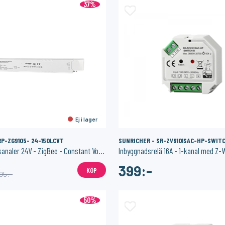
37%
Ej i lager
RP-ZG9105- 24-150LCVT
SUNRICHER - SR-ZV9101SAC-HP-SWIT
Drivdon CCT 2 kanaler 24V - ZigBee - Constant Voltage
Inbyggnadsrelä 16A - 1-kanal med Z-
399:-
KÖP
095:-
50%