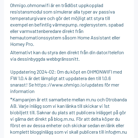
Ohmigo.ohmonwifi är en trådlöst uppkopplad
resistansmodul som simulerar alla typer av passiva
temperaturgivare och gör det möjligt att styra till
exempel en befintlig värmepump, reglersystem, spabad
eller varmvattenberedare direkt från
hemautomationssystem såsom Home Assistant eller
Homey Pro.
Alternativt kan du styra den direkt från din dator/telefon
via dessinbyggda webbgränssnitt.
Uppdatering 2024-02: Om du köpt en OHMONWIFI med
FW 1.0.4 är det lämpligt att uppdatera den till 1.0.6
snarast! Se https://www.ohmigo.io/updates för mer
information
*Kampanjen är ett samarbete mellan m.nu och Otrobanda
AB. Varje inlägg som vi kan länka till skickar vi 1st
biobiljett till. Saknar du plats att publicera inlägget på gör
vi gärna det direkt på blog.m.nu. För att delta köper du
först en av dessa enheter och skickar sedan en länk eller
komplett blogginlägg som vi skall publicera till info@m.nu