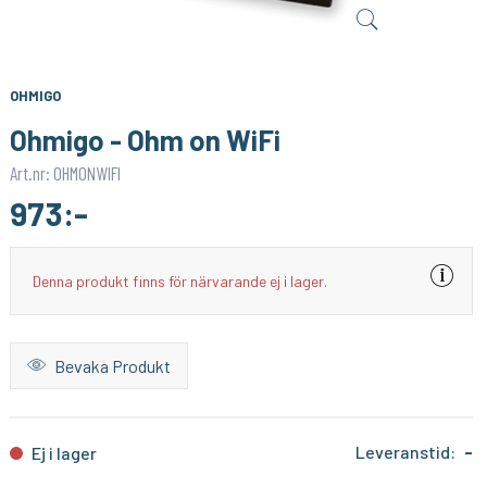
LUMIMORE
WEMOS/LOLIN
Extra stark förstärkare till RGB-lister på 12-24V
Battery Shield for WeMos D1 Mini
199:-
89:-
KÖP
KÖP
OHMIGO
Ohmigo - Ohm on WiFi
Art.nr: OHMONWIFI
973:-
Denna produkt finns för närvarande ej i lager.
Bevaka Produkt
Leveranstid:
-
Ej i lager