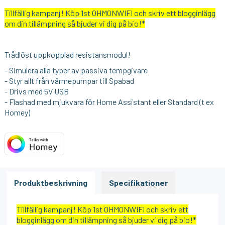
Tillfällig kampanj! Köp 1st OHMONWIFI och skriv ett blogginlägg
om din tillämpning så bjuder vi dig på bio!*
Trådlöst uppkopplad resistansmodul!
- Simulera alla typer av passiva tempgivare
- Styr allt från värmepumpar till Spabad
- Drivs med 5V USB
- Flashad med mjukvara för Home Assistant eller Standard (t ex
Homey)
Produktbeskrivning
Specifikationer
Tillfällig kampanj! Köp 1st OHMONWIFI och skriv ett
blogginlägg om din tillämpning så bjuder vi dig på bio!*