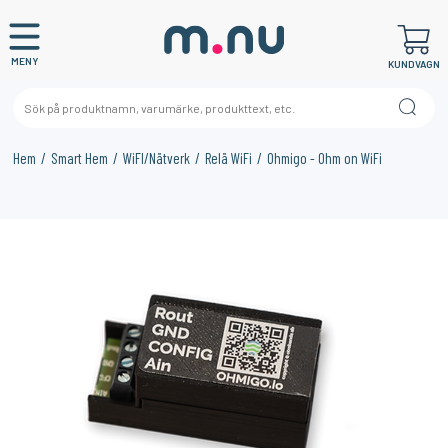
MENY
KUNDVAGN
Hem
Smart Hem
WiFI/Nätverk
Relä WiFi
Ohmigo - Ohm on WiFi
×
KANSKE NÅGON AV DESSA PRODUKTER KAN INTRESSERA
DIG?