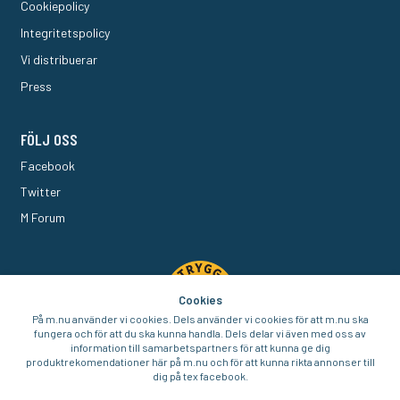
Cookiepolicy
Integritetspolicy
Vi distribuerar
Press
FÖLJ OSS
Facebook
Twitter
M Forum
Cookies
På m.nu använder vi cookies. Dels använder vi cookies för att m.nu ska
fungera och för att du ska kunna handla. Dels delar vi även med oss av
information till samarbetspartners för att kunna ge dig
produktrekomendationer här på m.nu och för att kunna rikta annonser till
dig på tex facebook.
© 2016-2026 Aigo Nordic AB