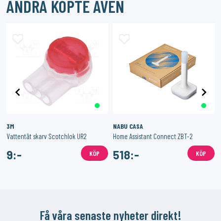
ANDRA KÖPTE ÄVEN
3M
NABU CASA
Vattentät skarv Scotchlok UR2
Home Assistant Connect ZBT-2
9:-
518:-
KÖP
KÖP
Få våra senaste nyheter direkt!