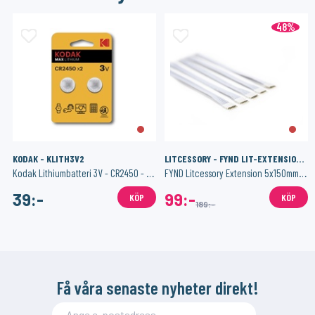
48%
KODAK - KLITH3V2
LITCESSORY - FYND LIT-EXTENSION 150MM-W05
Kodak Lithiumbatteri 3V - CR2450 - 2-pack
FYND Litcessory Extension 5x150mm - White (Hue V3)
39:-
99:-
KÖP
KÖP
189:-
Få våra senaste nyheter direkt!