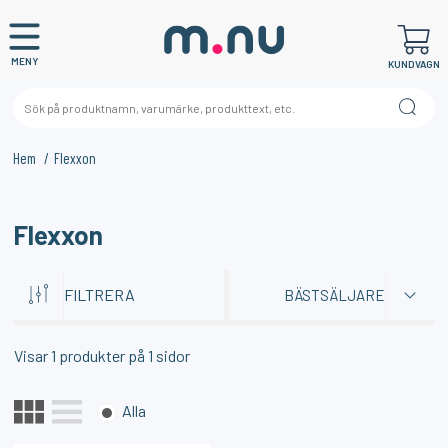
MENY
KUNDVAGN
Hem
Flexxon
×
KANSKE NÅGON AV DESSA PRODUKTER KAN INTRESSERA
Flexxon
DIG?
FILTRERA
BÄSTSÄLJARE
Visar
1
produkter på
1
sidor
Alla