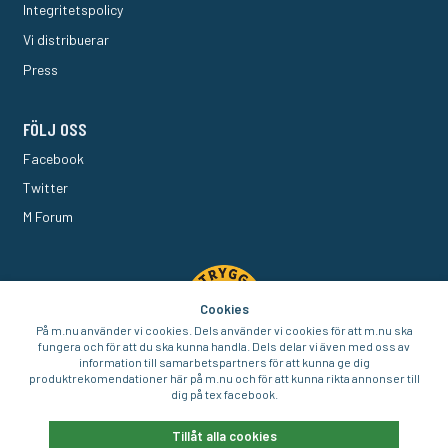
Integritetspolicy
Vi distribuerar
Press
FÖLJ OSS
Facebook
Twitter
M Forum
Cookies
På m.nu använder vi cookies. Dels använder vi cookies för att m.nu ska
fungera och för att du ska kunna handla. Dels delar vi även med oss av
information till samarbetspartners för att kunna ge dig
produktrekomendationer här på m.nu och för att kunna rikta annonser till
dig på tex facebook.
© 2016-2026 Aigo Nordic AB
Tillåt alla cookies