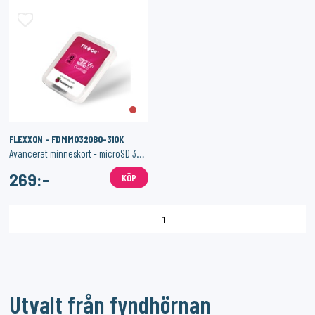
SONOFF
1PIXEL
Smart Strömbrytare med Zigbee 3.0 – (Neutralledare)
Homey Pro (2023/2026) väggfäste – Stilren och säker väggmontering
159:-
159:-
KÖP
KÖP
FLEXXON - FDMM032GBG-310K
Avancerat minneskort - microSD 32GB - Gold Grade
269:-
KÖP
1
Utvalt från fyndhörnan