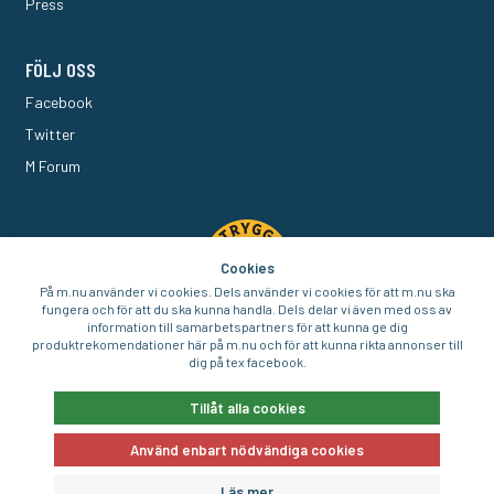
Press
FÖLJ OSS
Facebook
Twitter
M Forum
Cookies
På m.nu använder vi cookies. Dels använder vi cookies för att m.nu ska
fungera och för att du ska kunna handla. Dels delar vi även med oss av
information till samarbetspartners för att kunna ge dig
produktrekomendationer här på m.nu och för att kunna rikta annonser till
dig på tex facebook.
© 2016-2026 Aigo Nordic AB
Tillåt alla cookies
Använd enbart nödvändiga cookies
E-handel av
Läs mer