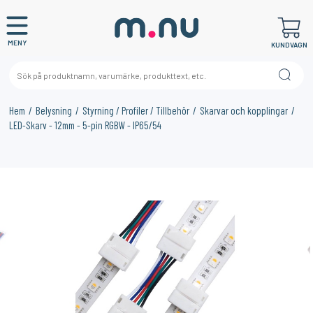
MENY
KUNDVAGN
Hem
Belysning
Styrning / Profiler / Tillbehör
Skarvar och kopplingar
LED-Skarv - 12mm - 5-pin RGBW - IP65/54
×
KANSKE NÅGON AV DESSA PRODUKTER KAN INTRESSERA
DIG?