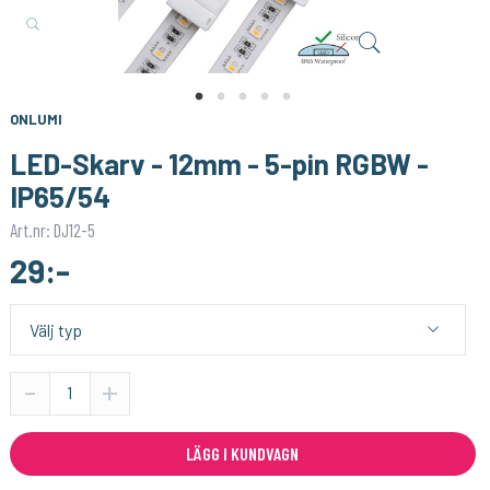
TECH LIGHT
LUMIMORE
Ändlock till hörn aluminiumprofil för LED-list - 2 st
LED-list statisk vit - 3000K - IP65 - 12V
19:-
99:-
KÖP
KÖP
ONLUMI
LED-Skarv - 12mm - 5-pin RGBW -
IP65/54
Art.nr: DJ12-5
29:-
-
+
LÄGG I KUNDVAGN