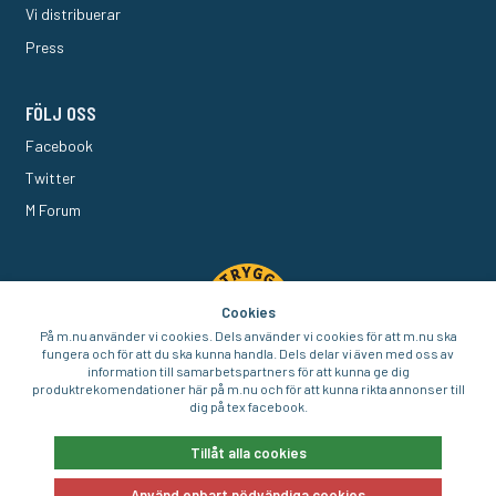
Vi distribuerar
Press
FÖLJ OSS
Facebook
Twitter
M Forum
Cookies
På m.nu använder vi cookies. Dels använder vi cookies för att m.nu ska
fungera och för att du ska kunna handla. Dels delar vi även med oss av
information till samarbetspartners för att kunna ge dig
produktrekomendationer här på m.nu och för att kunna rikta annonser till
dig på tex facebook.
© 2016-2026 Aigo Nordic AB
Tillåt alla cookies
Använd enbart nödvändiga cookies