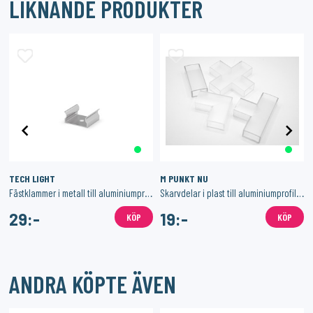
LIKNANDE PRODUKTER
TECH LIGHT
M PUNKT NU
Fästklammer i metall till aluminiumprofil P4-1 för LED-list
Skarvdelar i plast till aluminiumprofil för LED-list
29:-
19:-
KÖP
KÖP
ANDRA KÖPTE ÄVEN