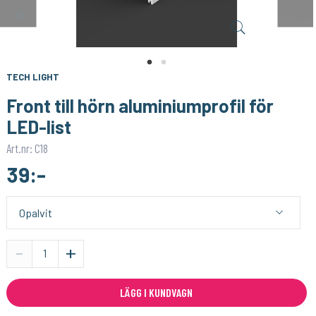
TECH LIGHT
TECH LIGHT
Hörn aluminiumprofil för LED-list
Ändlock till hörn aluminiumprofil för LED-list - 2 st
109:-
19:-
KÖP
KÖP
TECH LIGHT
Front till hörn aluminiumprofil för
LED-list
Art.nr: C18
39:-
-
+
LÄGG I KUNDVAGN