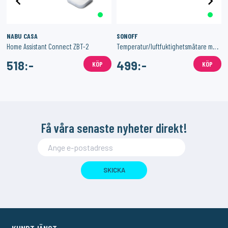
NABU CASA
SONOFF
röm
Home Assistant Connect ZBT-2
Temperatur/luftfuktighetsmätare med Zigbee 3-Pack
518:-
499:-
KÖP
KÖP
Få våra senaste nyheter direkt!
SKICKA