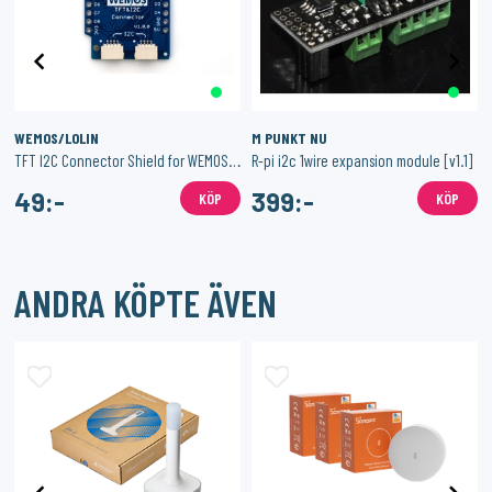
WEMOS/LOLIN
M PUNKT NU
TFT I2C Connector Shield for WEMOS D1 mini 1xTFT and 2xI2C Connector
R-pi i2c 1wire expansion module [v1.1]
49:-
399:-
KÖP
KÖP
ANDRA KÖPTE ÄVEN