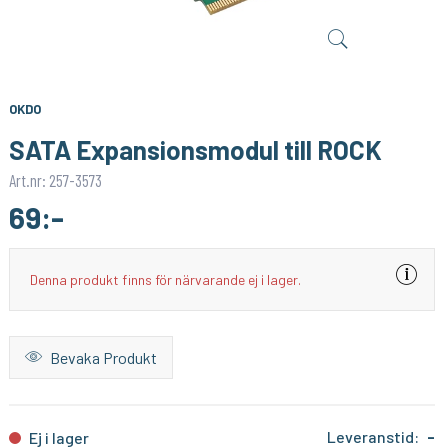
WEMOS/LOLIN
LUMIMORE
Luftkvalitetssensor TVOC/ECO2 för D1/S2 Mini
Vattentålig 4-pin LED-list connector - 10mm
239:-
49:-
KÖP
KÖP
OKDO
SATA Expansionsmodul till ROCK
Art.nr: 257-3573
69:-
Denna produkt finns för närvarande ej i lager.
Bevaka Produkt
Leveranstid:
-
Ej i lager