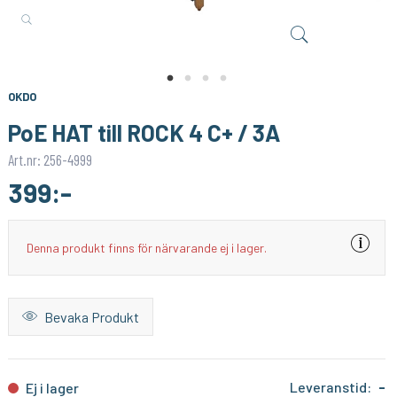
M PUNKT NU
PIMORONI
Socket/Voltage Adapter for 8Pin NRF24L01
OnOff SHIM
39:-
109:-
KÖP
KÖP
OKDO
PoE HAT till ROCK 4 C+ / 3A
Art.nr: 256-4999
399:-
Denna produkt finns för närvarande ej i lager.
Bevaka Produkt
Leveranstid:
-
Ej i lager