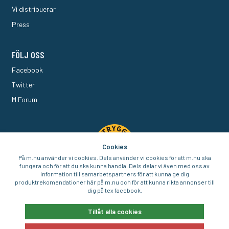
Vi distribuerar
Press
FÖLJ OSS
Facebook
Twitter
M Forum
Cookies
På m.nu använder vi cookies. Dels använder vi cookies för att m.nu ska
fungera och för att du ska kunna handla. Dels delar vi även med oss av
information till samarbetspartners för att kunna ge dig
produktrekomendationer här på m.nu och för att kunna rikta annonser till
dig på tex facebook.
© 2016-2026 Aigo Nordic AB
Tillåt alla cookies