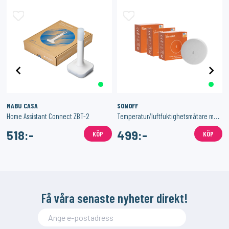
NABU CASA
SONOFF
Home Assistant Connect ZBT-2
Temperatur/luftfuktighetsmätare med Zigbee 3-Pack
518:-
499:-
KÖP
KÖP
Få våra senaste nyheter direkt!