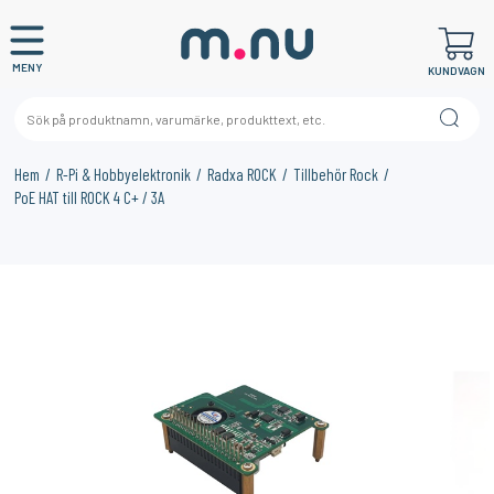
MENY
KUNDVAGN
Hem
R-Pi & Hobbyelektronik
Radxa ROCK
Tillbehör Rock
PoE HAT till ROCK 4 C+ / 3A
×
KANSKE NÅGON AV DESSA PRODUKTER KAN INTRESSERA
DIG?