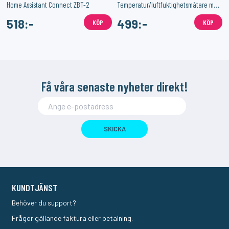
-2026)
Home Assistant Connect ZBT-2
Temperatur/luftfuktighetsmätare med Zigbee 3-Pack
518:-
499:-
KÖP
KÖP
Få våra senaste nyheter direkt!
SKICKA
KUNDTJÄNST
Behöver du support?
Frågor gällande faktura eller betalning.