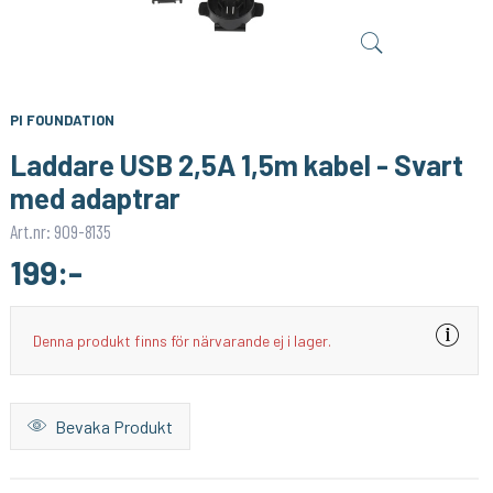
ADAFRUIT
ADAFRUIT
Breadboarding Premium Female/Female Jumper Wires - 40 x 12" (300mm)
Breadboarding Premium Female/Male 'Extension' Jumper Wires - 40 x 12" (300mm)
59:-
55:-
KÖP
KÖP
PI FOUNDATION
Laddare USB 2,5A 1,5m kabel - Svart
med adaptrar
Art.nr: 909-8135
199:-
Denna produkt finns för närvarande ej i lager.
Bevaka Produkt