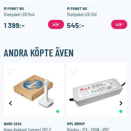
M PUNKT NU
M PUNKT NU
be Version
Startpaket LED Pool
Startpaket LED 24V
1 399:-
545:-
KÖP
KÖP
ANDRA KÖPTE ÄVEN
NABU CASA
MPL GROUP
Home Assistant Connect ZBT-2
Drivdon - 12V - 200W - IP67