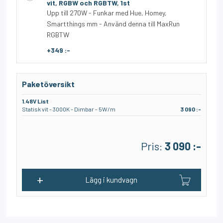
vit, RGBW och RGBTW, 1st
Upp till 270W - Funkar med Hue, Homey,
Smartthings mm - Använd denna till MaxRun
RGBTW
+349 :-
Paketöversikt
1.48V List
Statisk vit - 3000K - Dimbar - 5W/m
3 090 :-
Pris:
3 090 :-
Lägg i kundvagn