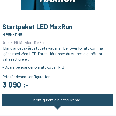
TECH LIGHT
HIFIBERRY
Aluminiumprofil för LED-list
HiFiBerry MiniAmp
99:-
319:-
KÖP
KÖP
Startpaket LED MaxRun
M PUNKT NU
Art.nr: LED-kit-start-MaxRun
Ibland är det svårt att veta vad man behöver för att komma
igång med våra LED-lister. Här finner du ett smidigt sätt att
välja rätt grejer.
- Spara pengar genom att köpa i kit!
Pris för denna konfiguration
3 090 :-
Konfigurera din produkt här!