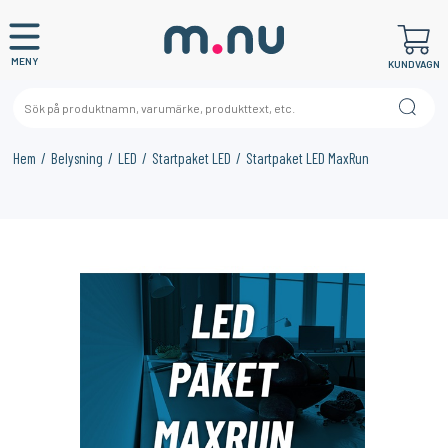
MENY
KUNDVAGN
Hem
Belysning
LED
Startpaket LED
Startpaket LED MaxRun
×
KANSKE NÅGON AV DESSA PRODUKTER KAN INTRESSERA
DIG?