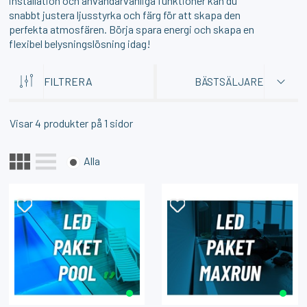
installation och användarvänliga funktioner kan du
snabbt justera ljusstyrka och färg för att skapa den
SONOFF
1PIXEL
perfekta atmosfären. Börja spara energi och skapa en
Smart Strömbrytare med Zigbee 3.0 – (Neutralledare)
Homey Pro (2023/2026) väggfäste – Stilren och säker väggmontering
flexibel belysningslösning idag!
159:-
159:-
KÖP
KÖP
FILTRERA
BÄSTSÄLJARE
Visar
4
produkter på
1
sidor
Alla