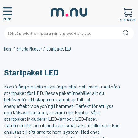
MENY
KUNDVAGN
Hem
Smarta Pluggar
Startpaket LED
×
KANSKE NÅGON AV DESSA PRODUKTER KAN INTRESSERA
Startpaket LED
DIG?
Kom igång med din belysning snabbt och enkelt med våra
startpaket för LED. Dessa paket innehåller allt du
behöver för att skapa en stämningsfull och
energieffektiv belysning i hemmet. Perfekt för att lysa
upp kök, vardagsrum, sovrum eller kontor. Våra
startpaket inkluderar LED-lampor, LED-lister,
fjärrkontroller och ibland även smarta kontroller som kan
anslutas till ditt smarta hem-system. Med enkel