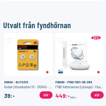
Utvalt från fyndhörnan
25%
KODAK - KLITH3V2
FIBARO - FYND FGFS-101-ZW5
Kodak Lithiumbatteri 3V - CR2450 - 2-pack
FYND Vattensensor (Läckage) - Fibaro Flood Sensor
39:-
449:-
KÖP
KÖP
599:-