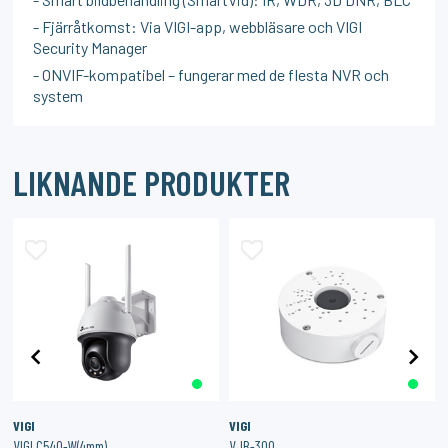
- Fjärråtkomst: Via VIGI-app, webbläsare och VIGI
Security Manager
- ONVIF-kompatibel – fungerar med de flesta NVR och
system
LIKNANDE PRODUKTER
VIGI
VIGI
VIGI C540-W(4mm)
VJB-300