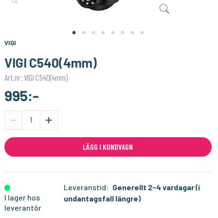
SONOFF
1PIXEL
Smart Strömbrytare med Zigbee 3.0 – (Neutralledare)
Homey Pro (2023/2026) väggfäste – Stilren och säker väggmontering
159:-
159:-
KÖP
KÖP
VIGI
VIGI C540(4mm)
Art.nr: VIGI C540(4mm)
995:-
-
+
LÄGG I KUNDVAGN
Leveranstid:
Generellt 2-4 vardagar (i
I lager hos
undantagsfall längre)
leverantör