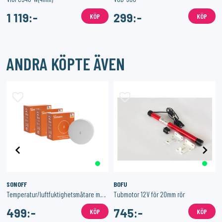
1 119:-
299:-
KÖP
KÖP
ANDRA KÖPTE ÄVEN
SONOFF
BOFU
-2026)
Temperatur/luftfuktighetsmätare med Zigbee 3-Pack
Tubmotor 12V för 20mm rör
499:-
745:-
KÖP
KÖP