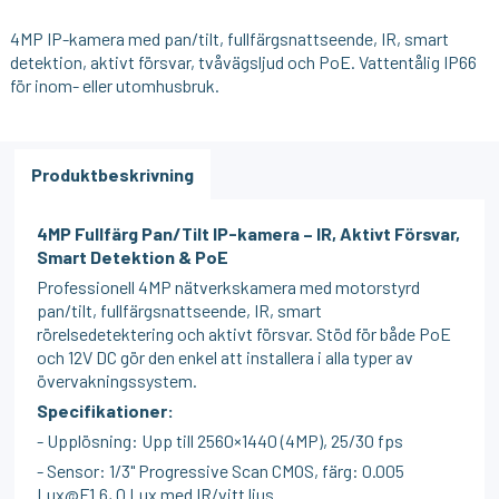
4MP IP-kamera med pan/tilt, fullfärgsnattseende, IR, smart
detektion, aktivt försvar, tvåvägsljud och PoE. Vattentålig IP66
för inom- eller utomhusbruk.
Produktbeskrivning
4MP Fullfärg Pan/Tilt IP-kamera – IR, Aktivt Försvar,
Smart Detektion & PoE
Professionell 4MP nätverkskamera med motorstyrd
pan/tilt, fullfärgsnattseende, IR, smart
rörelsedetektering och aktivt försvar. Stöd för både PoE
och 12V DC gör den enkel att installera i alla typer av
övervakningssystem.
Specifikationer:
- Upplösning: Upp till 2560×1440 (4MP), 25/30 fps
- Sensor: 1/3" Progressive Scan CMOS, färg: 0.005
Lux@F1.6, 0 Lux med IR/vitt ljus