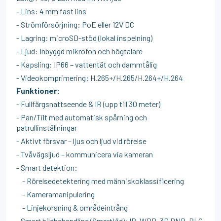
- Lins: 4 mm fast lins
- Strömförsörjning: PoE eller 12V DC
- Lagring: microSD-stöd (lokal inspelning)
- Ljud: Inbyggd mikrofon och högtalare
- Kapsling: IP66 – vattentät och dammtålig
- Videokomprimering: H.265+/H.265/H.264+/H.264
Funktioner:
- Fullfärgsnattseende & IR (upp till 30 meter)
- Pan/Tilt med automatisk spårning och
patrullinställningar
- Aktivt försvar – ljus och ljud vid rörelse
- Tvåvägsljud – kommunicera via kameran
- Smart detektion:
- Rörelsedetektering med människoklassificering
- Kameramanipulering
- Linjekorsning & områdeintrång
- Smart bildbehandling (SmartVid): IR, WDR, 3D DNR, BLC