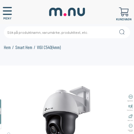
MENY
KUNDVAGN
Hem
Smart Hem
VIGI C540(4mm)
×
KANSKE NÅGON AV DESSA PRODUKTER KAN INTRESSERA
DIG?