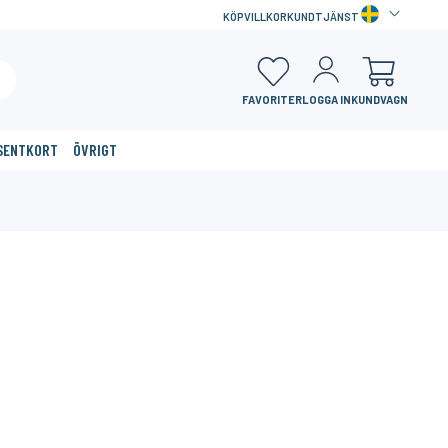
KÖPVILLKOR
KUNDTJÄNST
FAVORITER
LOGGA IN
KUNDVAGN
SENTKORT
ÖVRIGT
×