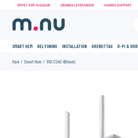
ÖPPET KÖP 14 DAGAR
SNABBA LEVERANSER
KUNNIG SUPPORT
SMART HEM
BELYSNING
INSTALLATION
GRENUTTAG
R-PI & HO
Hem
Smart Hem
VIGI C540-W(4mm)
KANSKE NÅGON AV DESSA PRODUKTER KAN INTRESSERA 