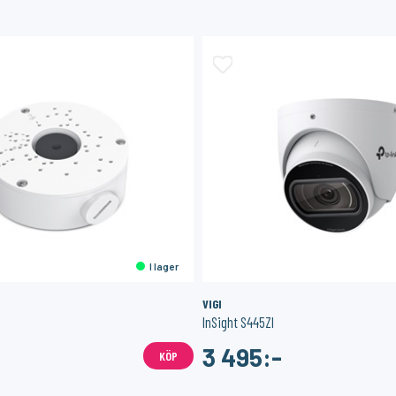
I lager
VIGI
InSight S445ZI
3 495:-
KÖP