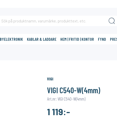
BBYELEKTRONIK
KABLAR & LADDARE
HEM | FRITID | KONTOR
FYND
PRE
DIG?
VIGI
VIGI C540-W(4mm)
Art.nr: VIGI C540-W(4mm)
1 119:-