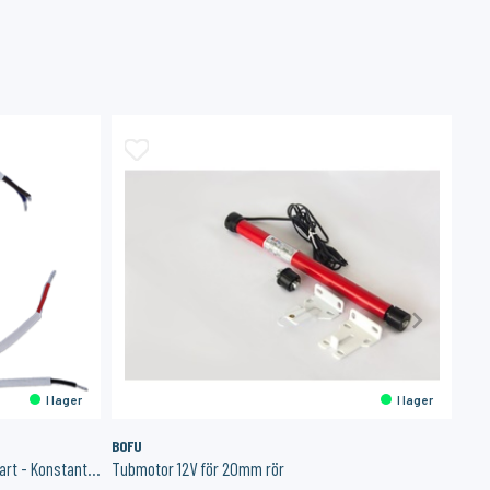
I lager
I lager
BOFU
FIB
Drivdon Zigbee 9W 350-700mA - Dimbart - Konstant ström
Tubmotor 12V för 20mm rör
RGB