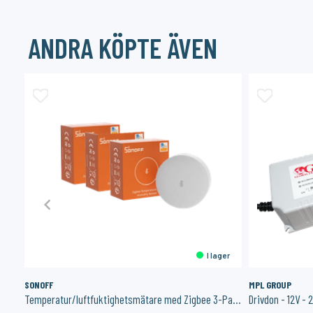
ANDRA KÖPTE ÄVEN
%
er
I lager
SONOFF
MPL GROUP
RGBW Controller 5 kanaler 12-48V - Dimbar - Constant Voltage
Temperatur/luftfuktighetsmätare med Zigbee 3-Pack
Drivdon - 12V -