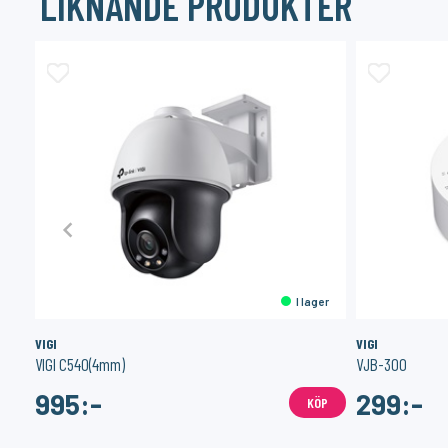
LIKNANDE PRODUKTER
er
I lager
VIGI
VIGI
VIGI C540(4mm)
VJB-300
995:-
299:-
ÖP
KÖP