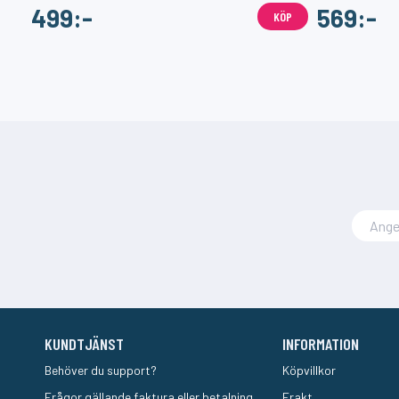
499:-
569:-
ÖP
KÖP
KUNDTJÄNST
INFORMATION
Behöver du support?
Köpvillkor
Frågor gällande faktura eller betalning.
Frakt