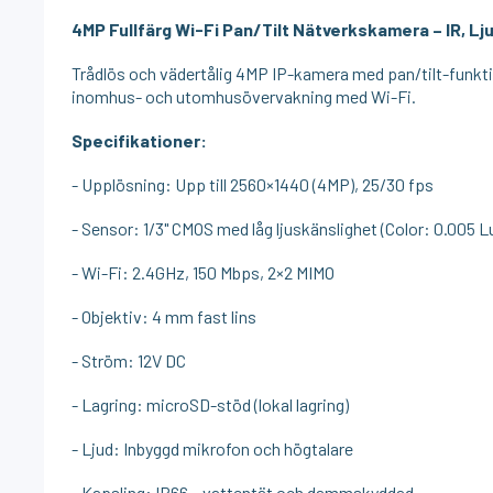
4MP Fullfärg Wi-Fi Pan/Tilt Nätverkskamera – IR, Lj
Trådlös och vädertålig 4MP IP-kamera med pan/tilt-funktion
inomhus- och utomhusövervakning med Wi-Fi.
Specifikationer:
- Upplösning: Upp till 2560×1440 (4MP), 25/30 fps
- Sensor: 1/3" CMOS med låg ljuskänslighet (Color: 0.005 Lux
- Wi-Fi: 2.4GHz, 150 Mbps, 2×2 MIMO
- Objektiv: 4 mm fast lins
- Ström: 12V DC
- Lagring: microSD-stöd (lokal lagring)
- Ljud: Inbyggd mikrofon och högtalare
- Kapsling: IP66 – vattentät och dammskyddad