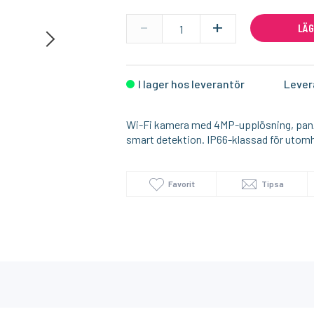
-
+
LÄG
I lager
I lager
SONOFF
1PIXEL
Temperatur/luftfuktighetsmätare med skärm
Smart Strömbrytare med Zigbee 3.0 – (Neutralledare)
I lager hos leverantör
Lever
159:-
159:-
KÖP
KÖP
Wi-Fi kamera med 4MP-upplösning, pan/til
smart detektion. IP66-klassad för utom
Favorit
Tipsa