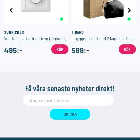
SUNRICHER
FIBARO
Vriddimmer - batteridriven fjärrkontroll - ZigBee
Inbyggnadsrelä med 2 kanaler - Double Switch 2 (2x1,15kW)
495:-
589:-
KÖP
KÖP
Få våra senaste nyheter direkt!
SKICKA