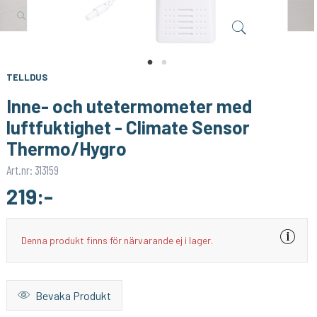
FIBARO
BOFU
Plug In Relä - Fibaro Wall Plug
Fjärrkontroll till 433MHz Tubmotor
539:-
199:-
KÖP
KÖP
TELLDUS
Inne- och utetermometer med
luftfuktighet - Climate Sensor
Thermo/Hygro
Art.nr: 313159
219:-
Denna produkt finns för närvarande ej i lager.
Bevaka Produkt