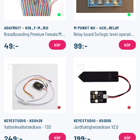
ADAFRUIT - 826_F-M_150
M PUNKT NU - 4CH_RELAY
Breadboarding Premium Female/Male 'Extension' Jumper Wires - 40 x 6" (150mm)
Relay board 5v/logic level operation 4 channels - assembled
49:-
99:-
KÖP
KÖP
KEYESTUDIO - KS0429
KEYESTUDIO - KS0510
Vattenkvalitetsmätare - TDS
Jordfuktighetsmätare V2.0
249:-
199:-
KÖP
KÖP