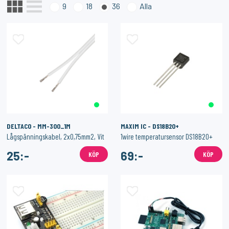
9
18
36
Alla
SONOFF
1PIXEL
Smart Strömbrytare med Zigbee 3.0 – (Neutralledare)
Homey Pro (2023/2026) väggfäste – Stilren och säker väggmontering
159:-
159:-
KÖP
KÖP
DELTACO - MM-300_1M
MAXIM IC - DS18B20+
Lågspänningskabel, 2x0,75mm2, Vit
1wire temperatursensor DS18B20+
25:-
69:-
KÖP
KÖP