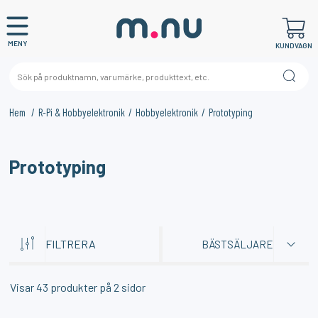
MENY
KUNDVAGN
Hem
R-Pi & Hobbyelektronik
Hobbyelektronik
Prototyping
×
KANSKE NÅGON AV DESSA PRODUKTER KAN INTRESSERA
Prototyping
DIG?
FILTRERA
BÄSTSÄLJARE
Visar
43
produkter på
2
sidor