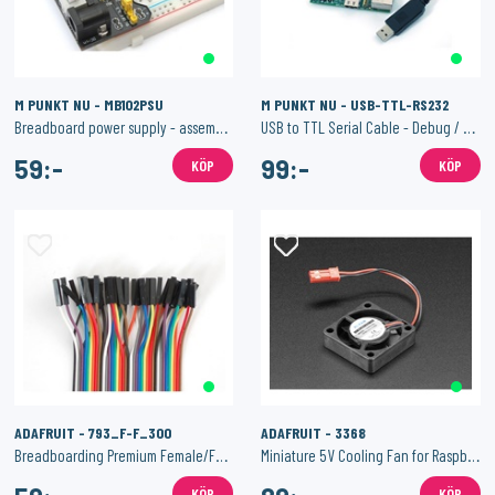
M PUNKT NU - MB102PSU
M PUNKT NU - USB-TTL-RS232
Breadboard power supply - assembled 3,3V/5V output
USB to TTL Serial Cable - Debug / Console Cable
59:-
99:-
KÖP
KÖP
ADAFRUIT - 793_F-F_300
ADAFRUIT - 3368
Breadboarding Premium Female/Female Jumper Wires - 40 x 12" (300mm)
Miniature 5V Cooling Fan for Raspberry Pi (and Other Computers)
KÖP
KÖP