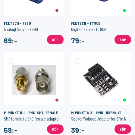
FEETECH - FS90
FEETECH - FT90B
Analogt Servo - FS90
Digitalt Servo - FT90B
69:-
79:-
KÖP
KÖP
M PUNKT NU - BNC-SMA-FEMALE
M PUNKT NU - 8PIN_NRF24L01
SMA female to BNC female adapter
Socket/Voltage Adapter for 8Pin NRF24L01
59:-
39:-
KÖP
KÖP