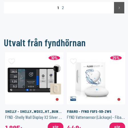
1
2
Utvalt från fyndhörnan
10%
25%
SHELLY - SHELLY_WDX2_HT_BUNDLE_W
FIBARO - FYND FGFS-101-ZW5
FYND -Shelly Wall Display X2 Silver + BLU H&T Ivory
FYND Vattensensor (Läckage) - Fibaro Flood Sensor
1 895:-
449:-
KÖP
KÖP