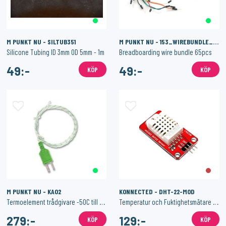
M PUNKT NU - SILTUB351
M PUNKT NU - 153_WIREBUNDLE_MIX
Silicone Tubing ID 3mm OD 5mm - 1m
Breadboarding wire bundle 65pcs
49:-
49:-
KÖP
KÖP
M PUNKT NU - KA02
KONNECTED - DHT-22-MOD
Termoelement trådgivare -50C till 450C
Temperatur och Fuktighetsmätare - AM2302 DHT22
279:-
129:-
KÖP
KÖP