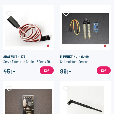
ADAFRUIT - 973
M PUNKT NU - YL-69
Servo Extension Cable - 50cm / 19.5" long
Soil moisture Sensor
45:-
89:-
KÖP
KÖP