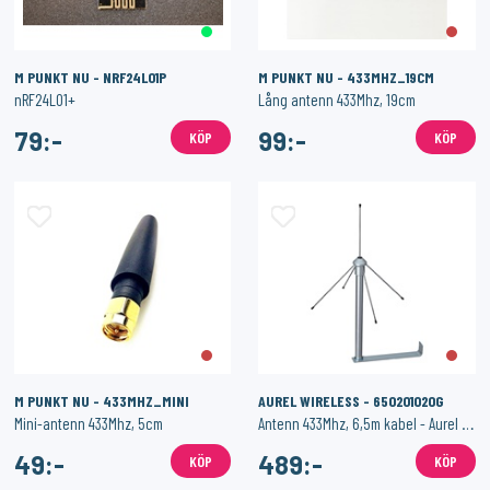
M PUNKT NU - NRF24L01P
M PUNKT NU - 433MHZ_19CM
nRF24L01+
Lång antenn 433Mhz, 19cm
79:-
99:-
KÖP
KÖP
M PUNKT NU - 433MHZ_MINI
AUREL WIRELESS - 650201020G
Mini-antenn 433Mhz, 5cm
Antenn 433Mhz, 6,5m kabel - Aurel GP 433
49:-
489:-
KÖP
KÖP