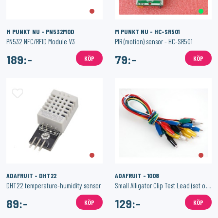
M PUNKT NU - PN532MOD
M PUNKT NU - HC-SR501
PN532 NFC/RFID Module V3
PIR (motion) sensor - HC-SR501
189:-
79:-
KÖP
KÖP
ADAFRUIT - DHT22
ADAFRUIT - 1008
DHT22 temperature-humidity sensor
Small Alligator Clip Test Lead (set of 12)
89:-
129:-
KÖP
KÖP