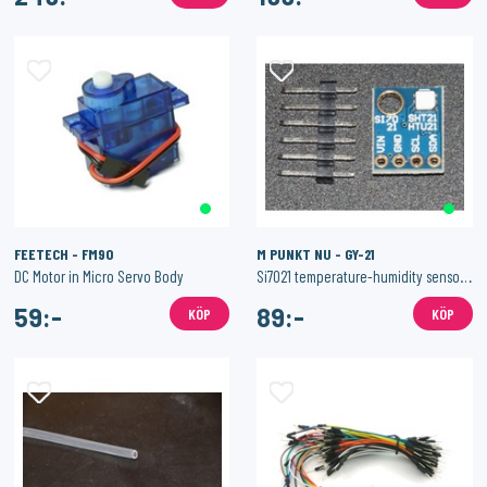
FEETECH - FM90
M PUNKT NU - GY-21
DC Motor in Micro Servo Body
Si7021 temperature-humidity sensor + extras
59:-
89:-
KÖP
KÖP