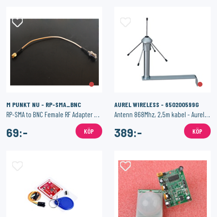
M PUNKT NU - RP-SMA_BNC
AUREL WIRELESS - 650200599G
RP-SMA to BNC Female RF Adapter Cable
Antenn 868Mhz, 2,5m kabel - Aurel GP 868
69:-
389:-
KÖP
KÖP