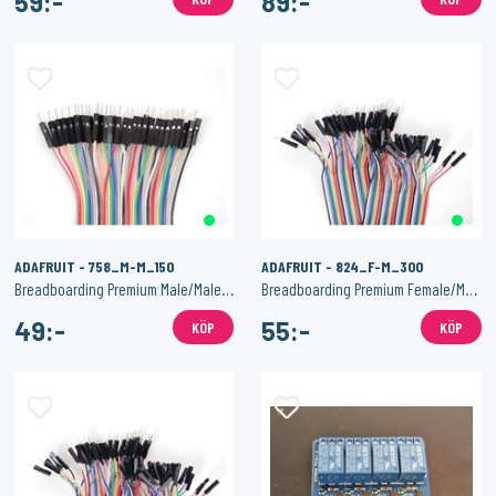
59:-
89:-
ADAFRUIT - 758_M-M_150
ADAFRUIT - 824_F-M_300
Breadboarding Premium Male/Male Jumper Wires - 40 x 6" (150mm)
Breadboarding Premium Female/Male 'Extension' Jumper Wires - 40 x 12" (300mm)
49:-
55:-
KÖP
KÖP