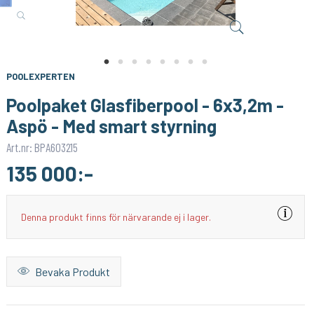
LUMIMORE
1PIXEL
LED-list COB - Statisk vit - 3000K - IP20 - 24V - 320 LED/m
Homey Pro (2023/2026) väggfäste – Stilren och säker väggmontering
119:-
159:-
KÖP
KÖP
POOLEXPERTEN
Poolpaket Glasfiberpool - 6x3,2m -
Aspö - Med smart styrning
Art.nr: BPA603215
135 000:-
Denna produkt finns för närvarande ej i lager.
Bevaka Produkt