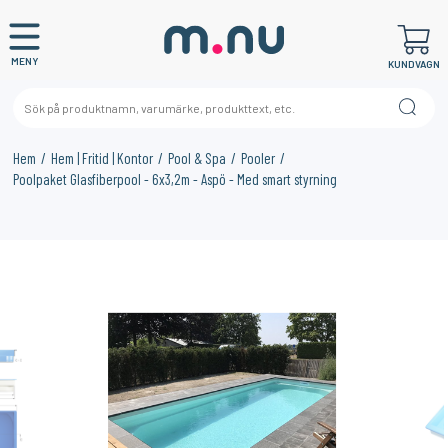
MENY
KUNDVAGN
Hem
Hem | Fritid | Kontor
Pool & Spa
Pooler
Poolpaket Glasfiberpool - 6x3,2m - Aspö - Med smart styrning
×
KANSKE NÅGON AV DESSA PRODUKTER KAN INTRESSERA
DIG?