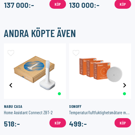
137 000:-
130 000:-
KÖP
KÖP
ANDRA KÖPTE ÄVEN
NABU CASA
SONOFF
Home Assistant Connect ZBT-2
Temperatur/luftfuktighetsmätare med Zigbee 3-Pack
518:-
499:-
KÖP
KÖP