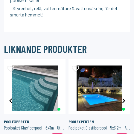
poolkemikalier
- Styrenhet, relä, vattenmätare & vattensäkring för det
smarta hemmet!
LIKNANDE PRODUKTER
POOLEXPERTEN
POOLEXPERTEN
Poolpaket Glasfiberpool - 6x3m - Utö - Med smart styrning
Poolpaket Glasfiberpool - 5x3,2m - Aspö - Med smart styrning