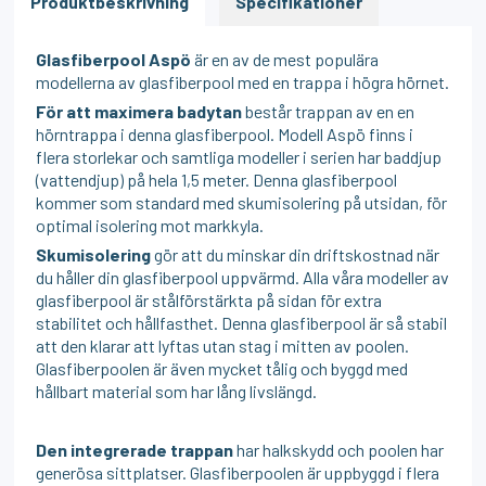
Produktbeskrivning
Specifikationer
Glasfiberpool Aspö
är en av de mest populära
modellerna av glasfiberpool med en trappa i högra hörnet.
För att maximera badytan
består trappan av en en
hörntrappa i denna glasfiberpool. Modell Aspö finns i
flera storlekar och samtliga modeller i serien har baddjup
(vattendjup) på hela 1,5 meter. Denna glasfiberpool
kommer som standard med skumisolering på utsidan, för
optimal isolering mot markkyla.
Skumisolering
gör att du minskar din driftskostnad när
du håller din glasfiberpool uppvärmd. Alla våra modeller av
glasfiberpool är stålförstärkta på sidan för extra
stabilitet och hållfasthet. Denna glasfiberpool är så stabil
att den klarar att lyftas utan stag i mitten av poolen.
Glasfiberpoolen är även mycket tålig och byggd med
hållbart material som har lång livslängd.
Den integrerade trappan
har halkskydd och poolen har
generösa sittplatser. Glasfiberpoolen är uppbyggd i flera