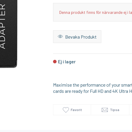
I lager
I lager
Denna produkt finns för närvarande ej i l
SONOFF
AQARA
Homey Pro (2023/2026) väggfäste – Stilren och säker väggmontering
Zigbee USB Dongle Plus
Bevaka Produkt
279:-
249:-
KÖP
KÖP
Ej i lager
Maximise the performance of your smar
cards are ready for Full HD and 4K Ultra 
Favorit
Tipsa