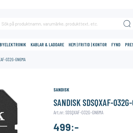
BBYELEKTRONIK
KABLAR & LADDARE
HEM | FRITID | KONTOR
FYND
PRE
XAF-032G-GN6MA
DIG?
SANDISK
SANDISK SDSQXAF-032G
Art.nr: SDSQXAF-032G-GN6MA
499:-