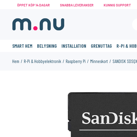
ÖPPET KÖP 14 DAGAR
SNABBA LEVERANSER
KUNNIG SUPPORT
SMART HEM
BELYSNING
INSTALLATION
GRENUTTAG
R-PI & HO
Hem
R-Pi & Hobbyelektronik
Raspberry Pi
Minneskort
SANDISK SDSQ
KANSKE NÅGON AV DESSA PRODUKTER KAN INTRESSERA 