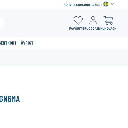
KÖPVILLKOR
KUNDTJÄNST
FAVORITER
LOGGA IN
KUNDVAGN
SENTKORT
ÖVRIGT
×
-GN6MA