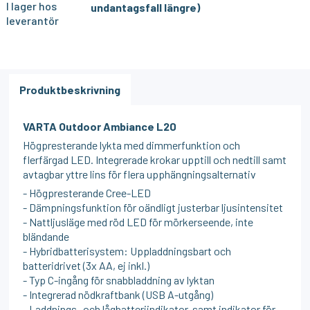
I lager hos
undantagsfall längre)
leverantör
Produktbeskrivning
VARTA Outdoor Ambiance L20
Högpresterande lykta med dimmerfunktion och
flerfärgad LED. Integrerade krokar upptill och nedtill samt
avtagbar yttre lins för flera upphängningsalternativ
- Högpresterande Cree-LED
- Dämpningsfunktion för oändligt justerbar ljusintensitet
- Nattljusläge med röd LED för mörkerseende, inte
bländande
- Hybridbatterisystem: Uppladdningsbart och
batteridrivet (3x AA, ej inkl.)
- Typ C-ingång för snabbladdning av lyktan
- Integrerad nödkraftbank (USB A-utgång)
- Laddnings- och lågbatteriindikator, samt indikator för