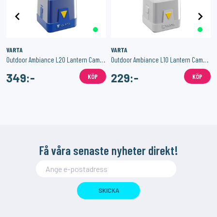
VARTA
VARTA
xUSB-A 48W
Outdoor Ambiance L20 Lantern Campinglykta
Outdoor Ambiance L10 Lantern Campinglykta
349:-
229:-
KÖP
KÖP
Få våra senaste nyheter direkt!
SKICKA