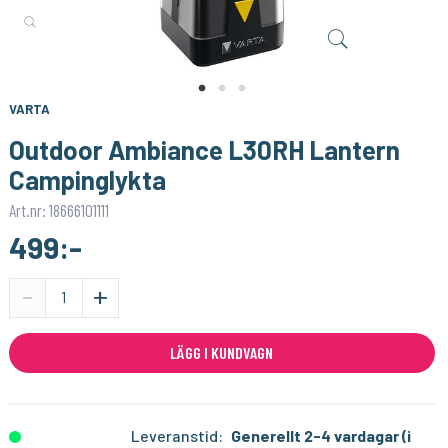
VARTA
PHILIPS
Longlife AAA / LR03 Batteri 4-pack
LED SceneSwitch E14 P45 Kron 40-18-9W Klar
39:-
99:-
KÖP
KÖP
VARTA
Outdoor Ambiance L30RH Lantern
Campinglykta
Art.nr: 18666101111
499:-
-
+
LÄGG I KUNDVAGN
Leveranstid:
Generellt 2-4 vardagar (i