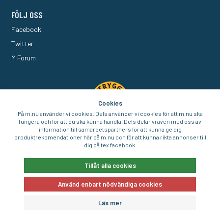
FÖLJ OSS
Facebook
Twitter
M Forum
Cookies
På m.nu använder vi cookies. Dels använder vi cookies för att m.nu ska
fungera och för att du ska kunna handla. Dels delar vi även med oss av
information till samarbetspartners för att kunna ge dig
produktrekomendationer här på m.nu och för att kunna rikta annonser till
dig på tex facebook.
© 2016-2026 Aigo Nordic AB
Tillåt alla cookies
Använd enbart nödvändiga cookies
E-handel av
Läs mer