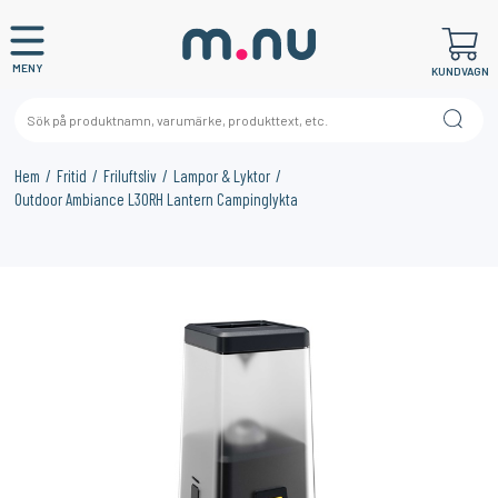
MENY
KUNDVAGN
Hem
Fritid
Friluftsliv
Lampor & Lyktor
Outdoor Ambiance L30RH Lantern Campinglykta
×
KANSKE NÅGON AV DESSA PRODUKTER KAN INTRESSERA
DIG?