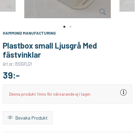
SONOFF
1PIXEL
Smart Strömbrytare med Zigbee 3.0 – (Neutralledare)
Homey Pro (2023/2026) väggfäste – Stilren och säker väggmontering
159:-
159:-
KÖP
KÖP
HAMMOND MANUFACTURING
Plastbox small Ljusgrå Med
fästvinklar
Art.nr: 1551GFLGY
39:-
Denna produkt finns för närvarande ej i lager.
Bevaka Produkt