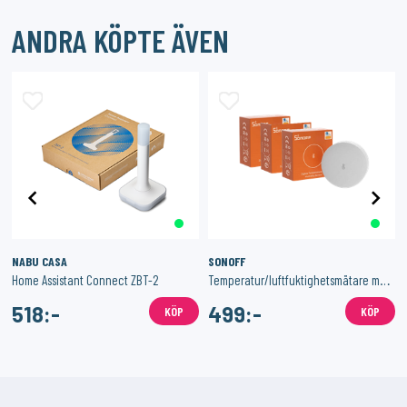
ANDRA KÖPTE ÄVEN
NABU CASA
SONOFF
Home Assistant Connect ZBT-2
Temperatur/luftfuktighetsmätare med Zigbee 3-Pack
518:-
499:-
KÖP
KÖP