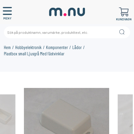
MENY
KUNDVAGN
Hem
Hobbyelektronik
Komponenter
Lådor
Plastbox small Ljusgrå Med fästvinklar
×
KANSKE NÅGON AV DESSA PRODUKTER KAN INTRESSERA
DIG?