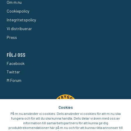
Om m.nu
Cookiepolicy
Integritetspolicy
Vi distribuerar
Press
FÖLJ OSS
Facebook
Twitter
M Forum
Cookies
På m.nu använder vi cookies. Dels använder vi cookies för att m.nu ska
fungera och för att du ska kunna handla. Dels delar vi även med oss av
information till samarbetspartners för att kunna ge dig
produktrekomendationer här på m.nu och för att kunna rikta annonser till