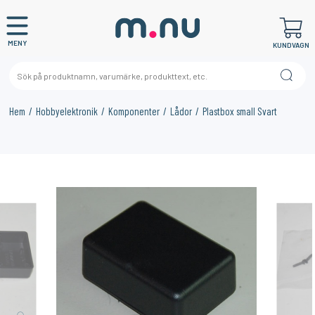
MENY
KUNDVAGN
Hem
Hobbyelektronik
Komponenter
Lådor
Plastbox small Svart
×
KANSKE NÅGON AV DESSA PRODUKTER KAN INTRESSERA
DIG?