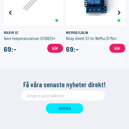
MAXIM IC
WEMOS/LOLIN
1wire temperatursensor DS18B20+
Relay shield V2 for WeMos D1 Mini
69:-
69:-
KÖP
KÖP
Få våra senaste nyheter direkt!
SKICKA