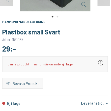
HAMMOND MANUFACTURING
HAMMOND MANUFACTURING
Plastbox small Ljusgrå
Plastbox medium Svart
29:-
49:-
KÖP
KÖP
HAMMOND MANUFACTURING
Plastbox small Svart
Art.nr: 1551GBK
29:-
Denna produkt finns för närvarande ej i lager.
Bevaka Produkt
Leveranstid:
-
Ej i lager