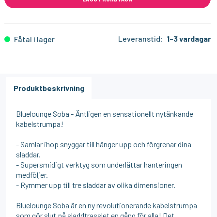
Leveranstid:
1-3 vardagar
Fåtal i lager
Produktbeskrivning
Bluelounge Soba - Äntligen en sensationellt nytänkande
kabelstrumpa!
- Samlar ihop snyggar till hänger upp och förgrenar dina
sladdar.
- Supersmidigt verktyg som underlättar hanteringen
medföljer.
- Rymmer upp till tre sladdar av olika dimensioner.
Bluelounge Soba är en ny revolutionerande kabelstrumpa
som gör slut på sladdtrasslet en gång för alla! Det