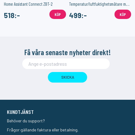
röm
Home Assistant Connect ZBT-2
Temperatur/luftfuktighetsmätare med Zigbee 3-Pack
518:-
499:-
KÖP
KÖP
Få våra senaste nyheter direkt!
SKICKA
KUNDTJÄNST
Behöver du support?
Frågor gällande faktura eller betalning.