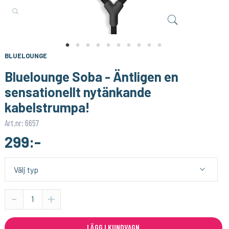
GLEDOPTO
LITCESSORY
Skarv för utomhusbelysning - IP68
Litcessory Extension 1x3m - HUE v4 - White
49:-
199:-
KÖP
KÖP
BLUELOUNGE
Bluelounge Soba - Äntligen en
sensationellt nytänkande
kabelstrumpa!
Art.nr: 6657
299:-
-
+
LÄGG I KUNDVAGN