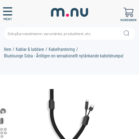
MENY
KUNDVAGN
Hem
Kablar & laddare
Kabelhantering
Bluelounge Soba - Äntligen en sensationellt nytänkande kabelstrumpa!
×
KANSKE NÅGON AV DESSA PRODUKTER KAN INTRESSERA
DIG?