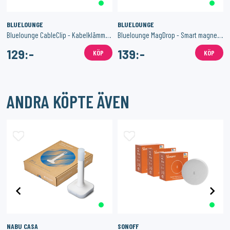
BLUELOUNGE
BLUELOUNGE
e för sladdar 6-pack
Bluelounge CableClip - Kabelklämma i flera storlekar
Bluelounge MagDrop - Smart magnetisk kabelhantering
129:-
139:-
KÖP
KÖP
ANDRA KÖPTE ÄVEN
NABU CASA
SONOFF