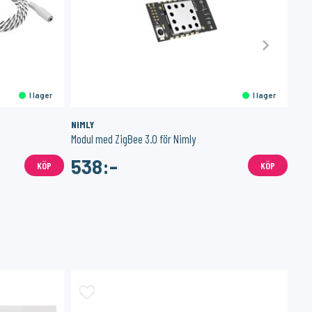
I lager
I lager
NIMLY
VAR
Modul med ZigBee 3.0 för Nimly
CR20
538:-
4
KÖP
KÖP