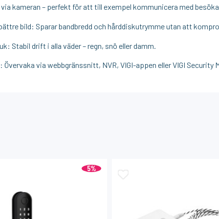
 via kameran – perfekt för att till exempel kommunicera med besökar
 bättre bild: Sparar bandbredd och hårddiskutrymme utan att kompr
 Stabil drift i alla väder – regn, snö eller damm.
or: Övervaka via webbgränssnitt, NVR, VIGI-appen eller VIGI Security M
5%