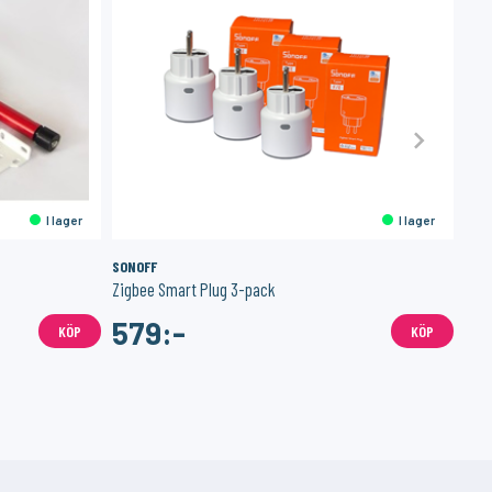
I lager
I lager
SONOFF
M P
Zigbee Smart Plug 3-pack
Elmä
579:-
5
KÖP
KÖP