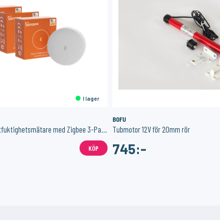
I lager
BOFU
Temperatur/luftfuktighetsmätare med Zigbee 3-Pack
Tubmotor 12V för 20mm rör
745:-
KÖP