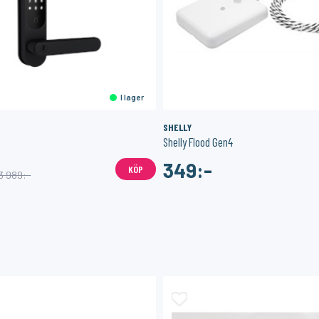
I lager
SHELLY
o
Shelly Flood Gen4
349:-
KÖP
3 989:-