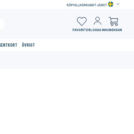
KÖPVILLKOR
KUNDTJÄNST
FAVORITER
LOGGA IN
KUNDVAGN
SENTKORT
ÖVRIGT
×
33%