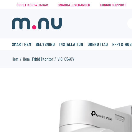
ÖPPET KÖP 14 DAGAR
SNABBA LEVERANSER
KUNNIG SUPPORT
SMART HEM
BELYSNING
INSTALLATION
GRENUTTAG
R-PI & HO
Hem
Hem | Fritid | Kontor
VIGI C540V
KANSKE NÅGON AV DESSA PRODUKTER KAN INTRESSERA 