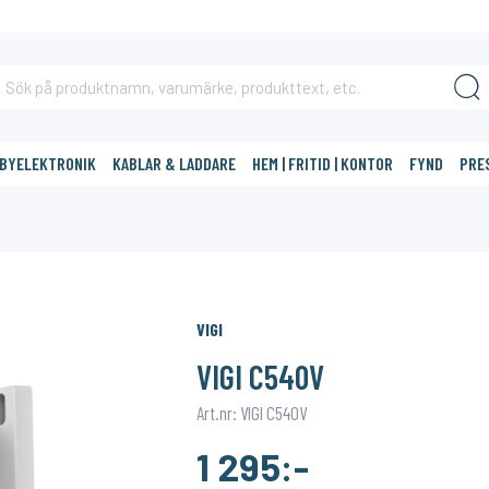
BBYELEKTRONIK
KABLAR & LADDARE
HEM | FRITID | KONTOR
FYND
PRE
DIG?
VIGI
VIGI C540V
Art.nr: VIGI C540V
1 295:-