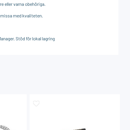
e eller varna obehöriga.
omissa med kvaliteten.
anager. Stöd för lokal lagring