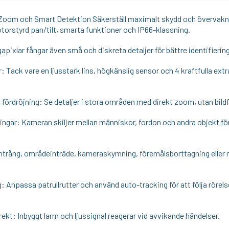
 Zoom och Smart Detektion Säkerställ maximalt skydd och övervakni
orstyrd pan/tilt, smarta funktioner och IP66-klassning.
apixlar fångar även små och diskreta detaljer för bättre identifiering
: Tack vare en ljusstark lins, högkänslig sensor och 4 kraftfulla extr
dröjning: Se detaljer i stora områden med direkt zoom, utan bildfö
ingar: Kameran skiljer mellan människor, fordon och andra objekt för
 intrång, områdeinträde, kameraskymning, föremålsborttagning eller n
: Anpassa patrullrutter och använd auto-tracking för att följa rörel
ekt: Inbyggt larm och ljussignal reagerar vid avvikande händelser.