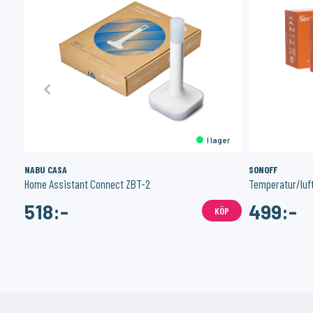
er
I lager
NABU CASA
SONOFF
Home Assistant Connect ZBT-2
518:-
499:-
ÖP
KÖP