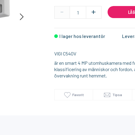
-
+
LÄG
I lager
I lager
SONOFF
SUNRICHER
Homey Pro (2023/2026) väggfäste – Stilren och säker väggmontering
Zigbee USB Dongle Plus
I lager hos leverantör
Lever
279:-
299:-
KÖP
KÖP
449
VIGI C540V
är en smart 4 MP utomhuskamera med full
klassificering av människor och fordon, a
övervakning runt hemmet.
Favorit
Tipsa