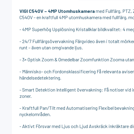
VIGI C540V – 4MP Utomhuskamera
med Fullfärg, PTZ,
C540V – en kraftfull 4MP utomhuskamera med fullfärg, mot
- 4MP Superhög Upplösning Kristallklar bildkvalitet: 4 meg
- 24/7 Fullfärgsövervakning Färgvideo även i totalt mörker
runt – även utan omgivande ljus.
- 3× Optisk Zoom & Omedelbar Zoomfunktion Zooma utan för
- Människo- och Fordonsklassificering Få relevanta aviser
händelsedetektering.
- Smart Detektion Intelligent övervakning: Få notiser vid
zoner.
- Kraftfull Pan/Tilt med Automatisering Flexibel bevakning
nyckelområden.
- Aktivt Försvar med Ljus och Ljud Avskräck inkräktare dir