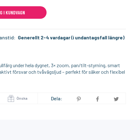
G I KUNDVAGN
I lager
I lager
SONOFF
SON
NFC Dimbar 36W LED-Drivdon med ZigBee Kontroll
Litet och smart inbyggnadsrelä med Zigbee 3.0
anstid:
Generellt 2-4 vardagar (i undantagsfall längre)
189:-
19
KÖP
KÖP
:-
färg under hela dygnet, 3× zoom, pan/tilt-styrning, smart
ktivt försvar och tvåvägsljud – perfekt för säker och flexibel
Dela:
Önska