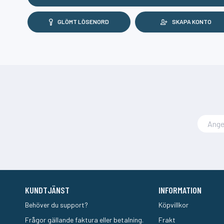
GLÖMT LÖSENORD
SKAPA KONTO
KUNDTJÄNST
INFORMATION
Behöver du support?
Köpvillkor
Frågor gällande faktura eller betalning.
Frakt