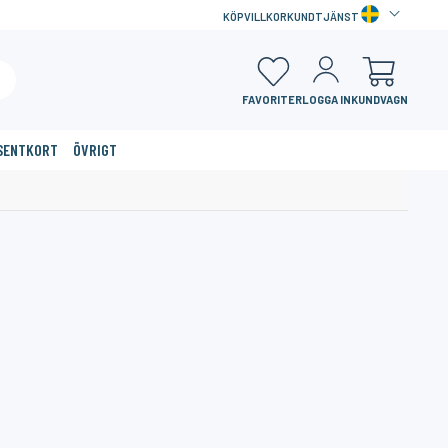
KÖPVILLKOR
KUNDTJÄNST
FAVORITER
LOGGA IN
KUNDVAGN
SENTKORT
ÖVRIGT