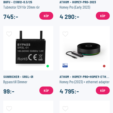
BOFU - ES1612-0.3/25
ATHOM - HOMEY-PRO-2023
Tubmotor 12V för 20mm rör
Homey Pro (Early 2023)
745:-
4 290:-
KÖP
KÖP
SUNRICHER - SRSL-01
ATHOM - HOMEY-PRO+HOMEY-ETHERNET
Bypass till Dimmer
Homey Pro (2023) + ethernet adapter
99:-
4 795:-
KÖP
KÖP