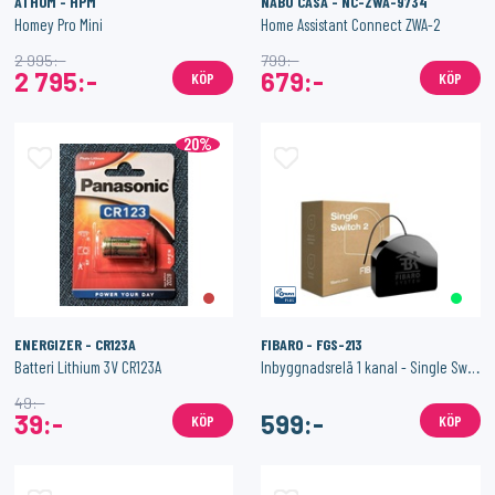
ATHOM - HPM
NABU CASA - NC-ZWA-9734
Homey Pro Mini
Home Assistant Connect ZWA-2
2 995:-
799:-
2 795:-
679:-
KÖP
KÖP
20%
ENERGIZER - CR123A
FIBARO - FGS-213
Batteri Lithium 3V CR123A
Inbyggnadsrelä 1 kanal - Single Switch 2 (1x1,8kW)
49:-
39:-
599:-
KÖP
KÖP