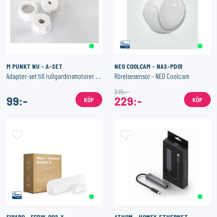
M PUNKT NU - A-SET
NEO COOLCAM - NAS-PD01
Adapter-set till rullgardinsmotorer - 20mm
Rörelsesensor - NEO Coolcam
315:-
99:-
229:-
KÖP
KÖP
FIBARO - FGDW-002-X
ATHOM - HOMEY-ETHERNET