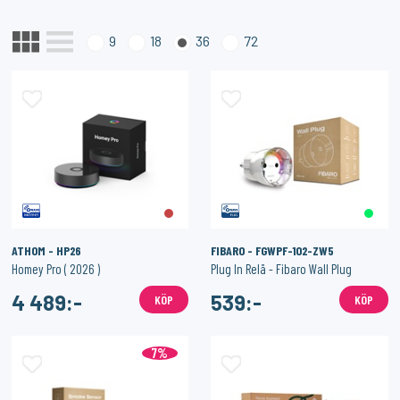
SONOFF
1PIXEL
9
18
36
72
Smart Strömbrytare med Zigbee 3.0 – (Neutralledare)
Homey Pro (2023/2026) väggfäste – Stilren och säker väggmontering
159:-
159:-
KÖP
KÖP
ATHOM - HP26
FIBARO - FGWPF-102-ZW5
Homey Pro ( 2026 )
Plug In Relä - Fibaro Wall Plug
4 489:-
539:-
KÖP
KÖP
7%