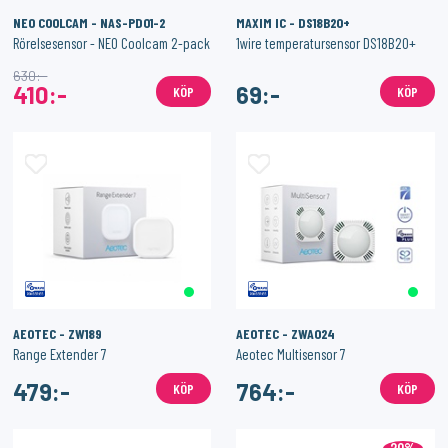
NEO COOLCAM - NAS-PD01-2
MAXIM IC - DS18B20+
Rörelsesensor - NEO Coolcam 2-pack
1wire temperatursensor DS18B20+
630:-
410:-
69:-
KÖP
KÖP
AEOTEC - ZW189
AEOTEC - ZWA024
Range Extender 7
Aeotec Multisensor 7
479:-
764:-
KÖP
KÖP