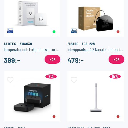
AEOTEC - ZWA039
FIBARO - FGS-224
Temperatur och Fuktighetssensor - Aeotec aërQ
Inbyggnadsrelä 2 kanaler (potentialfria utgångar) - Double Smart Module
399:-
479:-
KÖP
KÖP
7%
15%