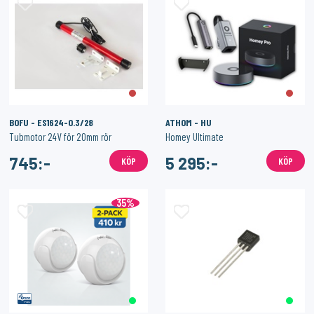
BOFU - ES1624-0.3/28
ATHOM - HU
Tubmotor 24V för 20mm rör
Homey Ultimate
745:-
5 295:-
KÖP
KÖP
35%