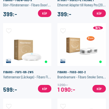
Dörr-/fönstersensor - Fibaro Door/Window Sensor 2
Ethernet Adapter till Homey Pro (2023-2026)
399:-
399:-
KÖP
KÖP
16%
FIBARO - FGFS-101-ZW5
FIBARO - FGSD-002-2
Vattensensor (Läckage) - Fibaro Flood Sensor
Brandvarnare - Fibaro Smoke Sensor-2
1 290:-
599:-
1 090:-
KÖP
KÖP