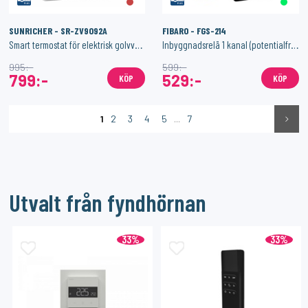
SUNRICHER - SR-ZV9092A
FIBARO - FGS-214
Smart termostat för elektrisk golvvärme - Z-Wave
Inbyggnadsrelä 1 kanal (potentialfri utgång) - Fibaro Smart Module
995:-
599:-
799:-
529:-
KÖP
KÖP
1
2
3
4
5
...
7
Utvalt från fyndhörnan
33%
33%