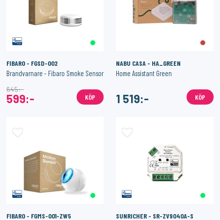
FIBARO - FGSD-002
NABU CASA - HA_GREEN
Brandvarnare - Fibaro Smoke Sensor
Home Assistant Green
645:-
599:-
1 519:-
KÖP
KÖP
FIBARO - FGMS-001-ZW5
SUNRICHER - SR-ZV9040A-S