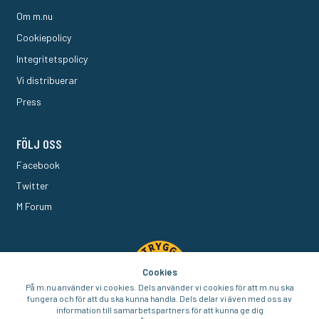
Om m.nu
Cookiepolicy
Integritetspolicy
Vi distribuerar
Press
FÖLJ OSS
Facebook
Twitter
M Forum
Cookies
På m.nu använder vi cookies. Dels använder vi cookies för att m.nu ska
fungera och för att du ska kunna handla. Dels delar vi även med oss av
information till samarbetspartners för att kunna ge dig