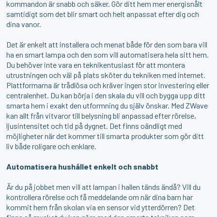
kommandon är snabb och säker. Gör ditt hem mer energisnålt
samtidigt som det blir smart och helt anpassat efter dig och
dina vanor.
Det är enkelt att installera och menat både för den som bara vill
ha en smart lampa och den som vill automatisera hela sitt hem.
Du behöver inte vara en teknikentusiast för att montera
utrustningen och väl på plats sköter du tekniken med internet.
Plattformarna är trådlösa och kräver ingen stor investering eller
centralenhet. Du kan börja i den skala du vill och bygga upp ditt
smarta hem i exakt den utformning du själv önskar. Med ZWave
kan allt från vitvaror till belysning bli anpassad efter rörelse,
ljusintensitet och tid på dygnet. Det finns oändligt med
möjligheter när det kommer till smarta produkter som gör ditt
liv både roligare och enklare.
Automatisera hushållet enkelt och snabbt
Är du på jobbet men vill att lampan i hallen tänds ändå? Vill du
kontrollera rörelse och få meddelande om när dina barn har
kommit hem från skolan via en sensor vid ytterdörren? Det