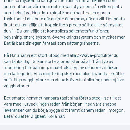
finns så mycket du kan göra med den smarta tekniken som
automatiserar våra hem och du kan styra den från vilken plats
som helst i världen. Inte minst kan du hantera en massa
funktioner i ditt hem när du inte är hemma, när du vill. Det bästa
är att du kan välja att koppla ihop precis så lite eller så mycket
du vill. Du kan välja att kontrollera säkerhetsfunktioner,
belysning, energisystem, övervakningssystem och mycket mer.
Det är bara din egen fantasi som sätter gränserna.
På M.nu har vi ett stort utbud med alla Z-Wave-produkter du
kan tänka dig. Du kan sortera produkter på allt från typ av
montering till spänning, maxeffekt, typ av sensorer, märken
och kategorier. Viss montering sker med plug-in, andra ersätter
befintliga väggbrytare och vissa kräver installering under själva
väggbrytaren.
Det smarta hemmet har bara tagit sina första steg – se till att
vara med i utvecklingen redan från början. Med våra snabba
leveranser kan du börja bygga ditt framtidshem redan i morgon.
Letar du efter Zigbee?
Kolla här!