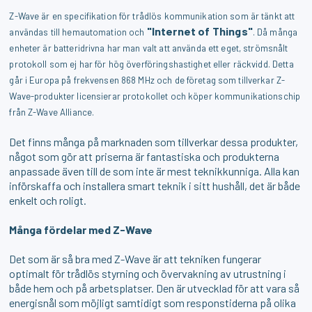
Z-Wave är en specifikation för trådlös kommunikation som är tänkt att
"Internet of Things"
användas till hemautomation och
. Då många
enheter är batteridrivna har man valt att använda ett eget, strömsnålt
protokoll som ej har för hög överföringshastighet eller räckvidd. Detta
går i Europa på frekvensen 868 MHz och de företag som tillverkar Z-
Wave-produkter licensierar protokollet och köper kommunikationschip
från Z-Wave Alliance.
Det finns många på marknaden som tillverkar dessa produkter,
något som gör att priserna är fantastiska och produkterna
anpassade även till de som inte är mest teknikkunniga. Alla kan
införskaffa och installera smart teknik i sitt hushåll, det är både
enkelt och roligt.
Många fördelar med Z-Wave
Det som är så bra med Z-Wave är att tekniken fungerar
optimalt för trådlös styrning och övervakning av utrustning i
både hem och på arbetsplatser. Den är utvecklad för att vara så
energisnål som möjligt samtidigt som responstiderna på olika