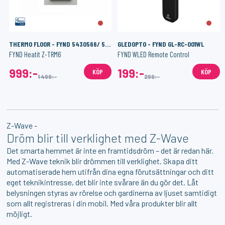
THERMO FLOOR - FYND 5430566/ 5430568
GLEDOPTO - FYND GL-RC-001WL
FYND Heatit Z-TRM6
FYND WLED Remote Control
999:-
199:-
KÖP
KÖP
1 499:-
299:-
Z-Wave -
Dröm blir till verklighet med Z-Wave
Det smarta hemmet är inte en framtidsdröm – det är redan här.
Med Z-Wave teknik blir drömmen till verklighet. Skapa ditt
automatiserade hem utifrån dina egna förutsättningar och ditt
eget teknikintresse, det blir inte svårare än du gör det. Låt
belysningen styras av rörelse och gardinerna av ljuset samtidigt
som allt registreras i din mobil. Med våra produkter blir allt
möjligt.