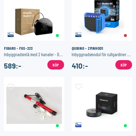
FIBARO - FGS-223
QUBINO - ZMNHOD1
Inbyggnadsrelä med 2 kanaler - Double Switch 2 (2x1,15kW)
Inbyggnadsmodul för rullgardiner - Flush Shutter DC
589:-
410:-
KÖP
KÖP