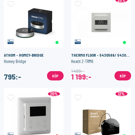
20%
ATHOM - HOMEY-BRIDGE
THERMO FLOOR - 5430566/ 5430568
Homey Bridge
Heatit Z-TRM6
1 499:-
795:-
1 199:-
KÖP
KÖP
20%
12%