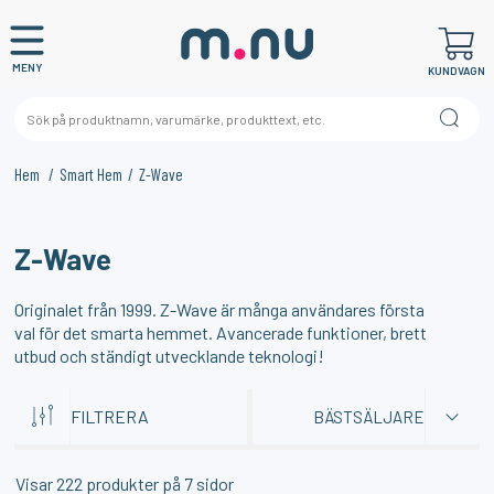
MENY
KUNDVAGN
Hem
Smart Hem
Z-Wave
×
KANSKE NÅGON AV DESSA PRODUKTER KAN INTRESSERA
Z-Wave
DIG?
Originalet från 1999. Z-Wave är många användares första
val för det smarta hemmet. Avancerade funktioner, brett
utbud och ständigt utvecklande teknologi!
FILTRERA
BÄSTSÄLJARE
Visar
222
produkter på
7
sidor