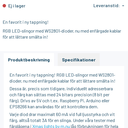
Leveranstid:
-
Ej i lager
En favorit i ny tappning!
RGB LED-slingor med WS2801-dioder, nu med enfärgade kablar
för att lättare smälta in!
Produktbeskrivning
Specifikationer
En favorit i ny tappning! RGB LED-slingor med WS2801-
dioder, nu med enfärgade kablar för att lättare smälta in!
Dessa är, precis som tidigare, individuellt adresserbara
och färg kan sättas med 24 bitars precision (8 bit per
färg). Drivs av 5V och t.ex. Raspberry Pi, Arduino eller
EPS8266 kan användas för att kontrollera dem.
Varje diod drar maximalt 60 mA vid full ljusstyrka och vit
färg, alltså totalt 3A för en slinga. Under våra tester med
färglägena i
Xmas lights by m.nu
låg förbrukningen för hela