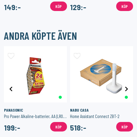
149:-
129:-
KÖP
KÖP
ANDRA KÖPTE ÄVEN
PANASONIC
NABU CASA
Pro Power Alkaline-batterier, AA (LR06), 1,5V, 24-pack
Home Assistant Connect ZBT-2
199:-
518:-
KÖP
KÖP