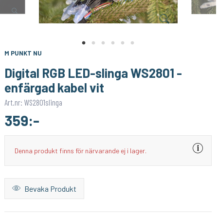
M PUNKT NU
LUMIMORE
Breadboarding wire bundle 65pcs
Sax för att klippa LED-Slinga
49:-
399:-
KÖP
KÖP
M PUNKT NU
Digital RGB LED-slinga WS2801 -
enfärgad kabel vit
Art.nr: WS2801slinga
359:-
Denna produkt finns för närvarande ej i lager.
Bevaka Produkt