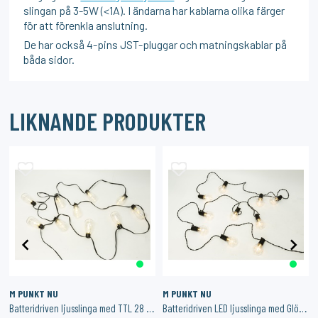
slingan på 3-5W (<1A). I ändarna har kablarna olika färger
för att förenkla anslutning.
De har också 4-pins JST-pluggar och matningskablar på
båda sidor.
LIKNANDE PRODUKTER
M PUNKT NU
M PUNKT NU
ar 60W 806lm
Batteridriven ljusslinga med TTL 28 SMD LED – IP44 med timerfunktion
Batteridriven LED ljusslinga med Glödlampor – IP44 med Timerfunktion