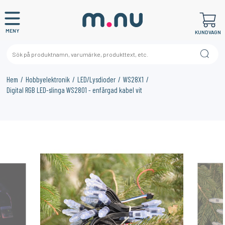
MENY
KUNDVAGN
Hem
Hobbyelektronik
LED/Lysdioder
WS28X1
Digital RGB LED-slinga WS2801 - enfärgad kabel vit
×
KANSKE NÅGON AV DESSA PRODUKTER KAN INTRESSERA
DIG?