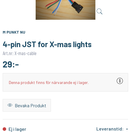
SOLAR
SUNRICHER
Drivdon one drive 18W 350mA - Dimbar
Drivdon ZigBee 1 kanal 12 VDC 50W - Dimbar - Constant Voltage
269:-
399:-
KÖP
KÖP
M PUNKT NU
639:-
4-pin JST for X-mas lights
Art.nr: X-mas-cable
29:-
Denna produkt finns för närvarande ej i lager.
Bevaka Produkt
Leveranstid:
-
Ej i lager