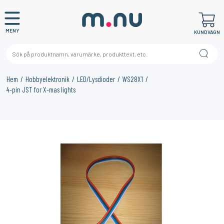
MENY
KUNDVAGN
Hem
Hobbyelektronik
LED/Lysdioder
WS28X1
4-pin JST for X-mas lights
×
KANSKE NÅGON AV DESSA PRODUKTER KAN INTRESSERA
DIG?
38%