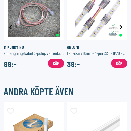
M PUNKT NU
ONLUMI
Förlängningskabel 3-polig, vattentäta kontakter - 1m
LED-skarv 10mm - 3-pin CCT - IP20 - Hippo-M
89:-
39:-
KÖP
KÖP
ANDRA KÖPTE ÄVEN