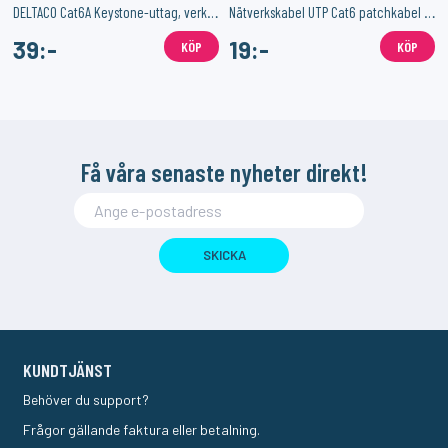
DELTACO Cat6A Keystone-uttag, verktygsfri klämterminering, plast, vit
Nätverkskabel UTP Cat6 patchkabel 1m, vit, platt
39:-
19:-
KÖP
KÖP
Få våra senaste nyheter direkt!
SKICKA
KUNDTJÄNST
Behöver du support?
Frågor gällande faktura eller betalning.