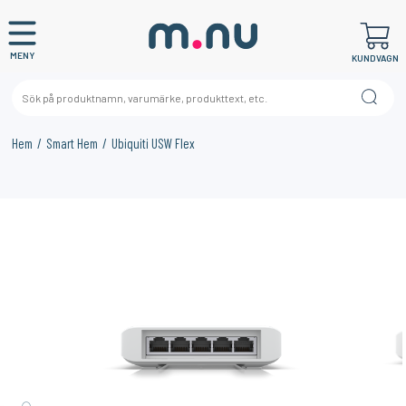
MENY
KUNDVAGN
Hem
Smart Hem
Ubiquiti USW Flex
×
KANSKE NÅGON AV DESSA PRODUKTER KAN INTRESSERA
DIG?
4%
11%