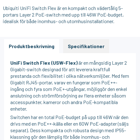
Ubiquiti UniFi Switch Flex är en kompakt och vädertålig 5-
portars Layer 2 PoE-switch med upp till 46W PoE-budget,
idealisk för både inomhus- och utomhusinstallationer.
Produktbeskrivning
Specifikationer
UniFi Switch Flex (USW-Flex)
är en mångsidig Layer 2
Gigabit-switch designad för att leverera kraftfull
prestanda och flexibilitet i olika nätverksmiljöer. Med fem
Gigabit RJ45-portar, varav en fungerar som PoE++-
ingång och fyra som PoE+-utgångar, möjliggör den enkel
anslutning och strömförsörjning av flera enheter såsom
accesspunkter, kameror och andra PoE-kompatibla
enheter.
Switchen har en total PoE-budget på upp till 46W när den
drivs med en PoE++-källa eller en 60W PoE-adapter (säljs
separat). Dess kompakta och robusta design med IP55-
klassning gör den lämplig för både inomhus- och