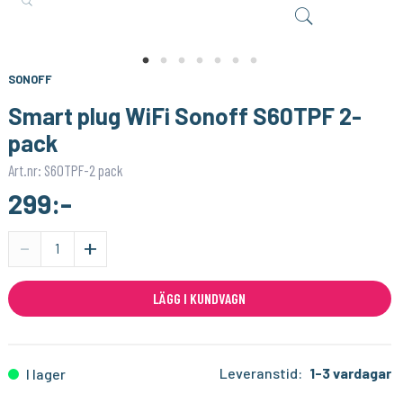
M PUNKT NU
M PUNKT NU
LED lampa E14, C37, 5,5W, 470 lm, dimbar
LED lampa E27, A60, 8,5W, 806 lm, dimbar
49:-
49:-
KÖP
KÖP
SONOFF
Smart plug WiFi Sonoff S60TPF 2-
pack
Art.nr: S60TPF-2 pack
299:-
-
+
LÄGG I KUNDVAGN
Leveranstid:
1-3 vardagar
I lager