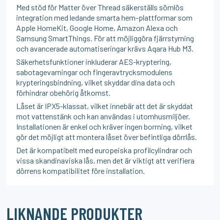
Med stöd för Matter över Thread säkerställs sömlös
integration med ledande smarta hem-plattformar som
Apple HomeKit, Google Home, Amazon Alexa och
Samsung SmartThings. För att möjliggöra fjärrstyrning
och avancerade automatiseringar krävs Aqara Hub M3.
Säkerhetsfunktioner inkluderar AES-kryptering,
sabotagevarningar och fingeravtrycksmodulens
krypteringsbindning, vilket skyddar dina data och
förhindrar obehörig åtkomst.
Låset är IPX5-klassat, vilket innebär att det är skyddat
mot vattenstänk och kan användas i utomhusmiljöer.
Installationen är enkel och kräver ingen borrning, vilket
gör det möjligt att montera låset över befintliga dörrlås.
Det är kompatibelt med europeiska profilcylindrar och
vissa skandinaviska lås, men det är viktigt att verifiera
dörrens kompatibilitet före installation.
LIKNANDE PRODUKTER