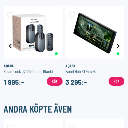
AQARA
AQARA
Smart Lock U200 (Offline, Black)
Panel Hub S1 Plus EU
1 995:-
3 295:-
KÖP
KÖP
ANDRA KÖPTE ÄVEN