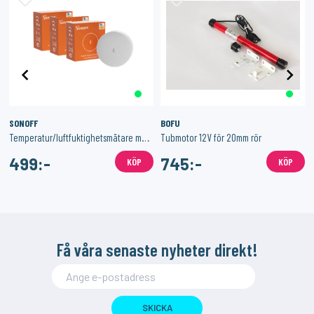
SONOFF
BOFU
Temperatur/luftfuktighetsmätare med Zigbee 3-Pack
Tubmotor 12V för 20mm rör
499:-
745:-
KÖP
KÖP
Få våra senaste nyheter direkt!
SKICKA