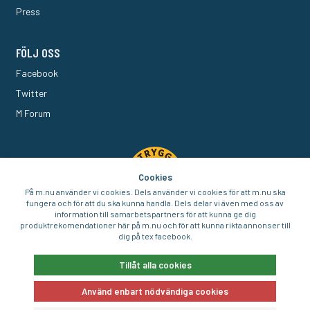
Press
FÖLJ OSS
Facebook
Twitter
M Forum
Cookies
På m.nu använder vi cookies. Dels använder vi cookies för att m.nu ska
fungera och för att du ska kunna handla. Dels delar vi även med oss av
information till samarbetspartners för att kunna ge dig
produktrekomendationer här på m.nu och för att kunna rikta annonser till
dig på tex facebook.
© 2016-2026 Aigo Nordic AB
Tillåt alla cookies
Använd enbart nödvändiga cookies