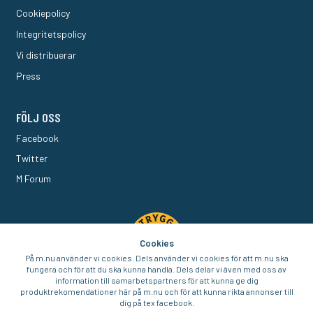
Cookiepolicy
Integritetspolicy
Vi distribuerar
Press
FÖLJ OSS
Facebook
Twitter
M Forum
Cookies
På m.nu använder vi cookies. Dels använder vi cookies för att m.nu ska
fungera och för att du ska kunna handla. Dels delar vi även med oss av
information till samarbetspartners för att kunna ge dig
produktrekomendationer här på m.nu och för att kunna rikta annonser till
dig på tex facebook.