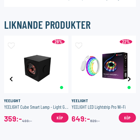
LIKNANDE PRODUKTER
28%
22%
YEELIGHT
YEELIGHT
YEELIGHT Cube Smart Lamp - Light Gaming Cube Spot - Expansion Pack
YEELIGHT LED Lightstrip Pro Wi-Fi
359:-
649:-
KÖP
KÖP
499:-
829:-