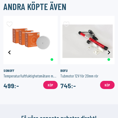
ANDRA KÖPTE ÄVEN
SONOFF
BOFU
röm
Temperatur/luftfuktighetsmätare med Zigbee 3-Pack
Tubmotor 12V för 20mm rör
499:-
745:-
KÖP
KÖP
Få våra senaste nyheter direkt!