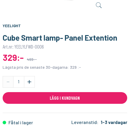
TECH LIGHT
AEOTEC
Fästklammer i metall till hörn aluminiumprofil för LED-list
Range Extender 7
29:-
479:-
KÖP
KÖP
YEELIGHT
Cube Smart lamp- Panel Extention
Art.nr: YEELYLFWD-0006
329:-
469:-
Lägsta pris de senaste 30-dagarna:
329 :-
-
+
LÄGG I KUNDVAGN
Leveranstid:
1-3 vardagar
Fåtal i lager