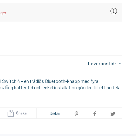
I lager
I lager
ager.
SHELLY
SHEL
0 Gen3
Shelly 1 Mini Gen4
Shel
219:-
39
KÖP
KÖP
Leveranstid:
-
l Switch 4 – en trådlös Bluetooth-knapp med fyra
ång batteritid och enkel installation gör den till ett perfekt
Dela:
Önska