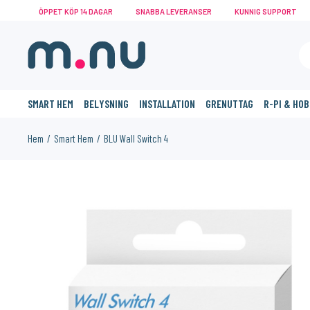
ÖPPET KÖP 14 DAGAR
SNABBA LEVERANSER
KUNNIG SUPPORT
SMART HEM
BELYSNING
INSTALLATION
GRENUTTAG
R-PI & HO
Hem
Smart Hem
BLU Wall Switch 4
KANSKE NÅGON AV DESSA PRODUKTER KAN INTRESSERA 
7%