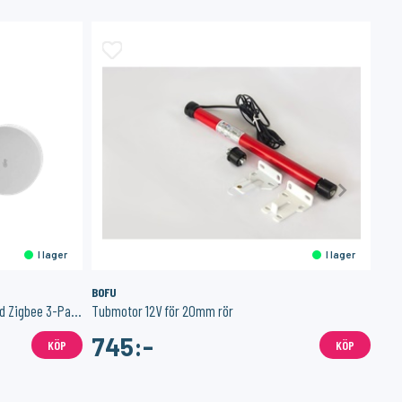
I lager
I lager
BOFU
M P
Temperatur/luftfuktighetsmätare med Zigbee 3-Pack
Tubmotor 12V för 20mm rör
Elmä
745:-
5
KÖP
KÖP