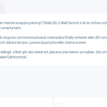
nheter med en knapptryckning? Shelly BLU Wall Switch 4 är en stilren o
tt smarta hem.
abb respons och kommunicerar med andra Shelly-enheter eller ditt s
och släcka lampor, justera ljusstyrka eller starta scener.
vslängd, vilket gör den enkel att placera utan behov av kablar. Den sm
el fjärrkontroll.