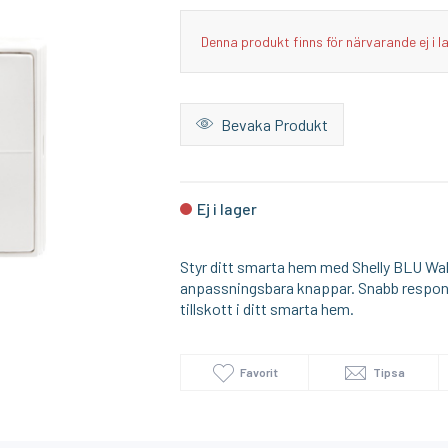
I lager
I lager
Denna produkt finns för närvarande ej i l
VARTA
SHELLY
DELTACO modularskarvdon 8P/8C RJ45, svart
V23GA / LR23A / 23AE 12V Batteri 2-pack
Shelly Dimmer 
Bevaka Produkt
69:-
229:-
KÖP
KÖP
Ej i lager
Styr ditt smarta hem med Shelly BLU Wal
anpassningsbara knappar. Snabb respons, l
tillskott i ditt smarta hem.
Favorit
Tipsa