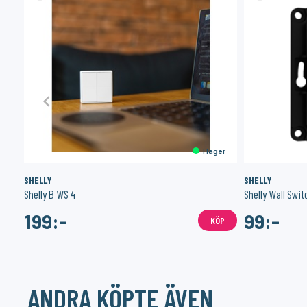
er
I lager
SHELLY
SHELLY
Shelly B WS 4
Shelly Wall Swit
199:-
99:-
ÖP
KÖP
ANDRA KÖPTE ÄVEN