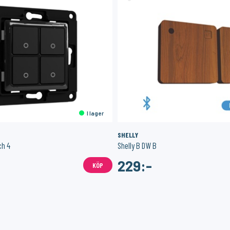
I lager
SHELLY
ch 4
Shelly B DW B
229:-
KÖP