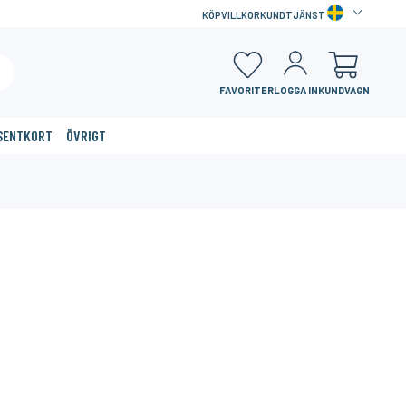
KÖPVILLKOR
KUNDTJÄNST
FAVORITER
LOGGA IN
KUNDVAGN
SENTKORT
ÖVRIGT
×