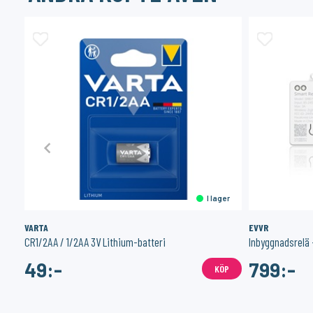
er
I lager
VARTA
EVVR
CR1/2AA / 1/2AA 3V Lithium-batteri
49:-
799:-
ÖP
KÖP