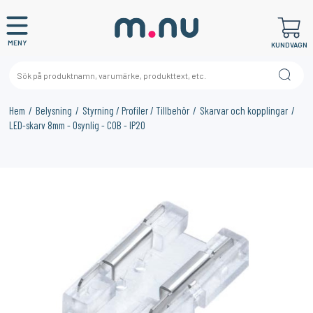
MENY
KUNDVAGN
Hem
Belysning
Styrning / Profiler / Tillbehör
Skarvar och kopplingar
LED-skarv 8mm - Osynlig - COB - IP20
×
KANSKE NÅGON AV DESSA PRODUKTER KAN INTRESSERA
DIG?