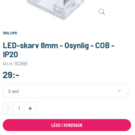
WAGO
WAGO
Anslutningsklämma Wago 221 - 5 anslutningar
Anslutningsklämma Wago 221 - 3 anslutningar
19:-
16:-
KÖP
KÖP
ONLUMI
LED-skarv 8mm - Osynlig - COB -
IP20
Art.nr: BCI8BB
29:-
-
+
LÄGG I KUNDVAGN