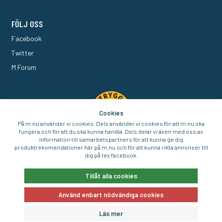
FÖLJ OSS
Facebook
Twitter
M Forum
Cookies
På m.nu använder vi cookies. Dels använder vi cookies för att m.nu ska
fungera och för att du ska kunna handla. Dels delar vi även med oss av
information till samarbetspartners för att kunna ge dig
produktrekomendationer här på m.nu och för att kunna rikta annonser till
dig på tex facebook.
© 2016-2026 Aigo Nordic AB
Tillåt alla cookies
Använd enbart nödvändiga cookies
E-handel av
Läs mer