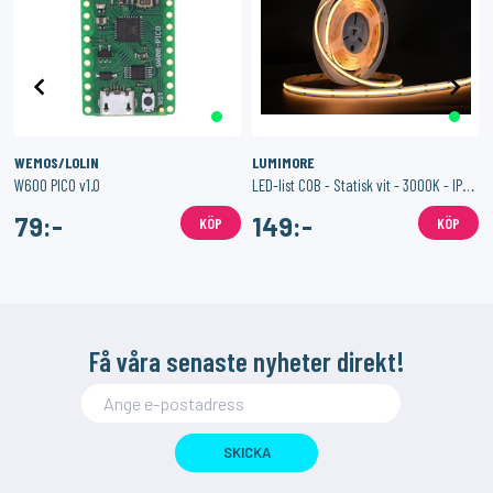
WEMOS/LOLIN
LUMIMORE
W600 PICO v1.0
LED-list COB - Statisk vit - 3000K - IP20 - 24V - 528 LED/m
79:-
149:-
KÖP
KÖP
Få våra senaste nyheter direkt!
SKICKA