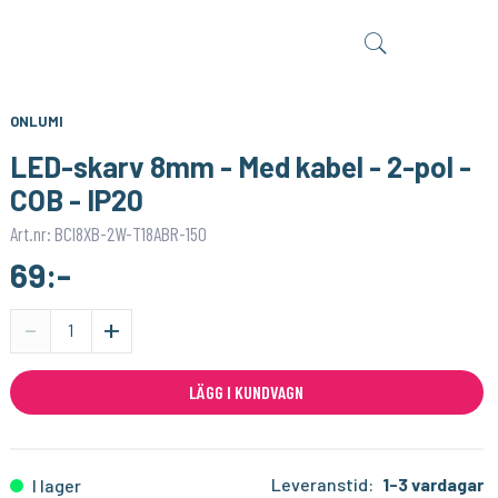
LUMIMORE
LUMIMORE
LED-list COB - Statisk vit - 3000K - IP67 - 24V
LED-list COB - Statisk vit - 3000K - IP20 - 24V - 320 LED/m
169:-
119:-
KÖP
KÖP
ONLUMI
LED-skarv 8mm - Med kabel - 2-pol -
COB - IP20
Art.nr: BCI8XB-2W-T18ABR-150
69:-
-
+
LÄGG I KUNDVAGN
Leveranstid:
1-3 vardagar
I lager