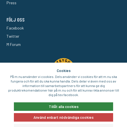
Press
FÖLJ OSS
Facebook
Twitter
M Forum
Cookies
På m.nu använder vi cookies. Dels använder vi cookies för att m.nu ska
fungera och för att du ska kunna handla. Dels delar vi även med oss av
information till samarbetspartners för att kunna ge dig
produktrekomendationer här på m.nu och för att kunna rikta annonser till
dig på tex facebook.
© 2016-2026 Aigo Nordic AB
Tillåt alla cookies
Använd enbart nödvändiga cookies
E-handel av