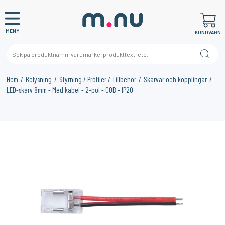
MENY
KUNDVAGN
Hem
Belysning
Styrning / Profiler / Tillbehör
Skarvar och kopplingar
LED-skarv 8mm - Med kabel - 2-pol - COB - IP20
×
KANSKE NÅGON AV DESSA PRODUKTER KAN INTRESSERA
DIG?