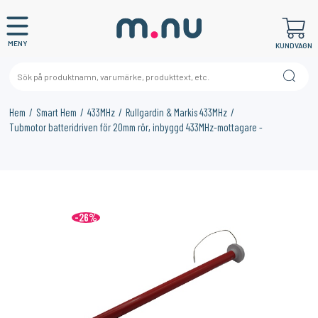
MENY
KUNDVAGN
Hem
Smart Hem
433MHz
Rullgardin & Markis 433MHz
Tubmotor batteridriven för 20mm rör, inbyggd 433MHz-mottagare -
×
KANSKE NÅGON AV DESSA PRODUKTER KAN INTRESSERA
DIG?
-26%