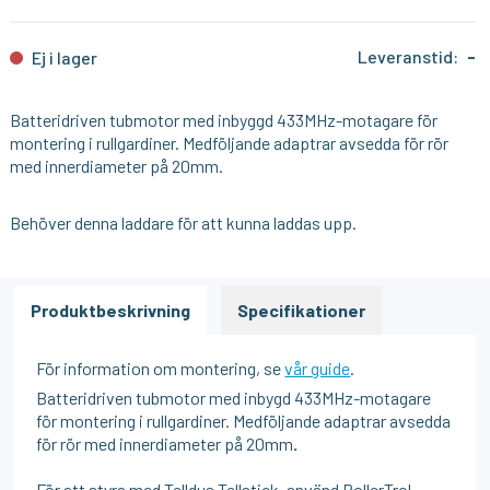
Leveranstid:
-
Ej i lager
Batteridriven tubmotor med inbyggd 433MHz-motagare för
montering i rullgardiner. Medföljande adaptrar avsedda för rör
med innerdiameter på 20mm.
Behöver denna laddare för att kunna laddas upp.
Produktbeskrivning
Specifikationer
För information om montering, se
vår guide
.
Batteridriven tubmotor med inbygd 433MHz-motagare
för montering i rullgardiner. Medföljande adaptrar avsedda
för rör med innerdiameter på 20mm
.
För att styra med Telldus Tellstick, använd RollerTrol.