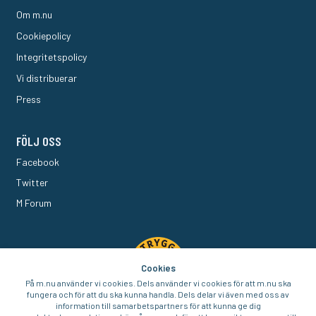
Om m.nu
Cookiepolicy
Integritetspolicy
Vi distribuerar
Press
FÖLJ OSS
Facebook
Twitter
M Forum
Cookies
På m.nu använder vi cookies. Dels använder vi cookies för att m.nu ska
fungera och för att du ska kunna handla. Dels delar vi även med oss av
information till samarbetspartners för att kunna ge dig