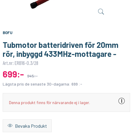
M PUNKT NU
M PUNKT NU
Adapter Batterieliminatorkontakt till skruvterminal - Hane
Adapter-set till rullgardinsmotorer - 20mm
19:-
99:-
KÖP
KÖP
BOFU
Tubmotor batteridriven för 20mm
rör, inbyggd 433MHz-mottagare -
Art.nr: ERB16-0.3/28
699:-
945:-
Lägsta pris de senaste 30-dagarna:
699 :-
Denna produkt finns för närvarande ej i lager.
Bevaka Produkt