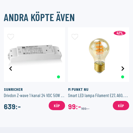
ANDRA KÖPTE ÄVEN
41%
SUNRICHER
M PUNKT NU
Drivdon Z-wave 1 kanal 24 VDC 50W - Dimbar - Constant Voltage
Smart LED lampa Filament E27, A60, 4,5W, 200 lm
639:-
99:-
KÖP
KÖP
169:-