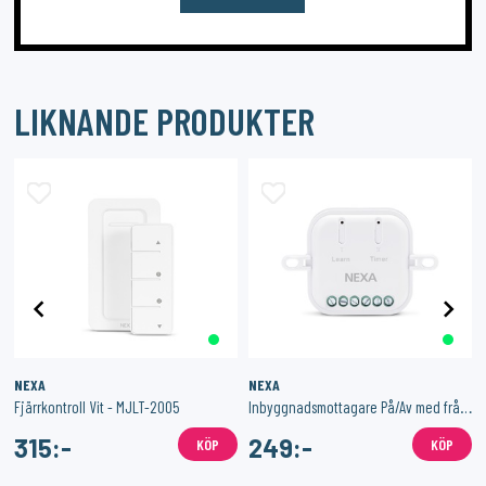
LIKNANDE PRODUKTER
NEXA
NEXA
e 3-pack
Fjärrkontroll Vit - MJLT-2005
Inbyggnadsmottagare På/Av med frånslagstimer WBR-2203
315:-
249:-
KÖP
KÖP