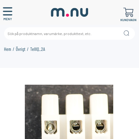
MENY
KUNDVAGN
Hem
Övrigt
TellIQ_2A
×
KANSKE NÅGON AV DESSA PRODUKTER KAN INTRESSERA
DIG?