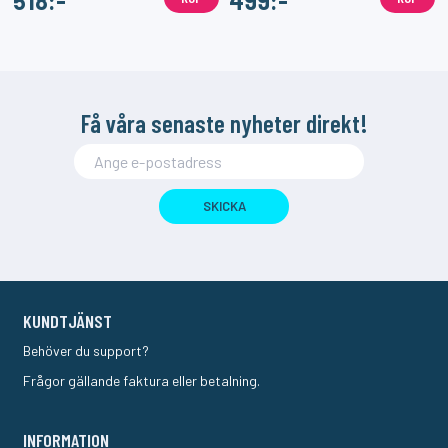
518:-
499:-
Få våra senaste nyheter direkt!
SKICKA
KUNDTJÄNST
Behöver du support?
Frågor gällande faktura eller betalning.
INFORMATION