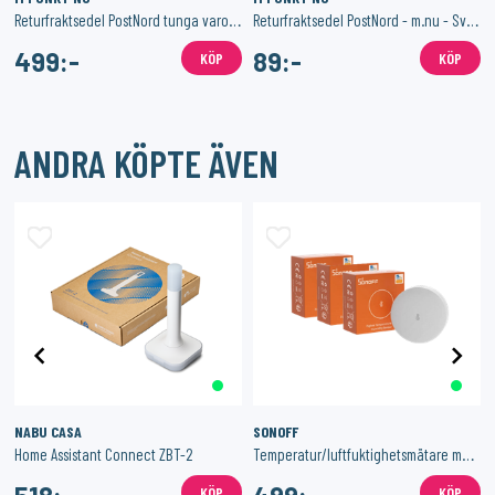
Returfraktsedel PostNord tunga varor - m.nu - Sverige
Returfraktsedel PostNord - m.nu - Sverige
499:-
89:-
KÖP
KÖP
ANDRA KÖPTE ÄVEN
NABU CASA
SONOFF
Home Assistant Connect ZBT-2
Temperatur/luftfuktighetsmätare med Zigbee 3-Pack
KÖP
KÖP