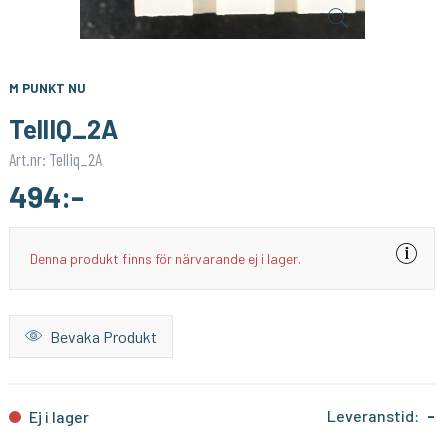
LUMIMORE
ONLUMI
Vattentålig COB extender - enfärgad slinga
LED-Skarv - 12mm - 6-pin RGBTW - IP20
59:-
39:-
KÖP
KÖP
M PUNKT NU
TellIQ_2A
Art.nr: Telliq_2A
494:-
Denna produkt finns för närvarande ej i lager.
Bevaka Produkt
Leveranstid:
-
Ej i lager