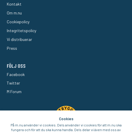
Kontakt
Om m.nu
Cookiepolicy
Integritetspolicy
Vi distribuerar
Press
FÖLJ OSS
Facebook
Twitter
M Forum
Cookies
På m.nu använder vi cookies. Dels använder vi cookies för att m.nu ska
fungera och för att du ska kunna handla. Dels delar vi även med oss av