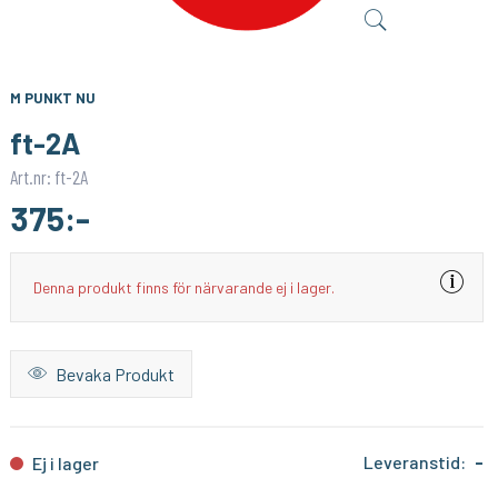
SONOFF
1PIXEL
Smart Strömbrytare med Zigbee 3.0 – (Neutralledare)
Homey Pro (2023/2026) väggfäste – Stilren och säker väggmontering
159:-
159:-
KÖP
KÖP
M PUNKT NU
ft-2A
Art.nr: ft-2A
375:-
Denna produkt finns för närvarande ej i lager.
Bevaka Produkt
Leveranstid:
-
Ej i lager