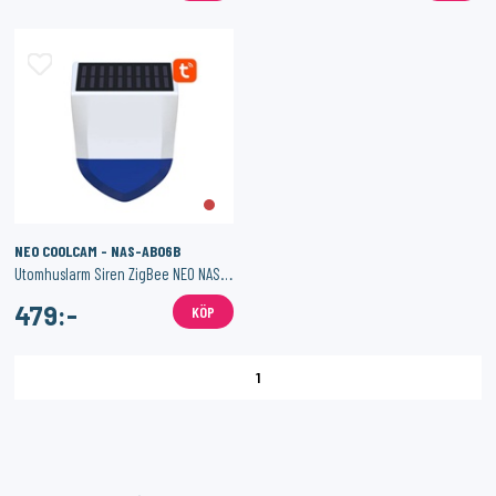
NEO COOLCAM - NAS-AB06B
Utomhuslarm Siren ZigBee NEO NAS-AB06B TUYA
479:-
KÖP
1