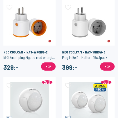
SONOFF
1PIXEL
Smart Strömbrytare med Zigbee 3.0 – (Neutralledare)
Homey Pro (2023/2026) väggfäste – Stilren och säker väggmontering
159:-
159:-
KÖP
KÖP
NEO COOLCAM - NAS-WR01B2-2
NEO COOLCAM - NAS-WR10W-3
NEO Smart plug Zigbee med energimätning - 2-pack
Plug In Relä - Matter - 16A 3pack
329:-
399:-
KÖP
KÖP
27%
35%