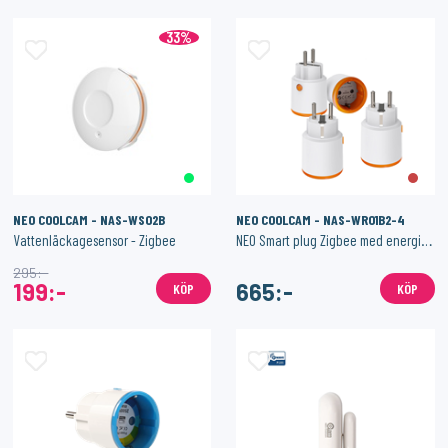
33%
NEO COOLCAM - NAS-WS02B
NEO COOLCAM - NAS-WR01B2-4
Vattenläckagesensor - Zigbee
NEO Smart plug Zigbee med energimätning - 4-pack
295:-
199:-
665:-
KÖP
KÖP