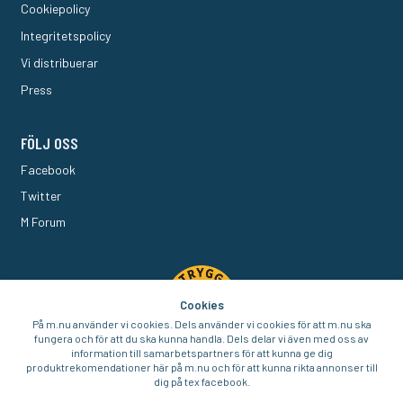
Cookiepolicy
Integritetspolicy
Vi distribuerar
Press
FÖLJ OSS
Facebook
Twitter
M Forum
Cookies
På m.nu använder vi cookies. Dels använder vi cookies för att m.nu ska
fungera och för att du ska kunna handla. Dels delar vi även med oss av
information till samarbetspartners för att kunna ge dig
produktrekomendationer här på m.nu och för att kunna rikta annonser till
dig på tex facebook.
© 2016-2026 Aigo Nordic AB