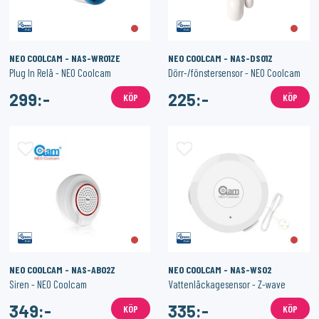
NEO COOLCAM - NAS-WR01ZE
NEO COOLCAM - NAS-DS01Z
Plug In Relä - NEO Coolcam
Dörr-/fönstersensor - NEO Coolcam
299:-
225:-
KÖP
KÖP
NEO COOLCAM - NAS-AB02Z
NEO COOLCAM - NAS-WS02
Siren - NEO Coolcam
Vattenläckagesensor - Z-wave
349:-
335:-
KÖP
KÖP