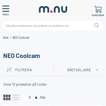
MENY
KUNDVAGN
Hem
NEO Coolcam
×
KANSKE NÅGON AV DESSA PRODUKTER KAN INTRESSERA
NEO Coolcam
DIG?
FILTRERA
BÄSTSÄLJARE
Visar
13
produkter på
1
sidor
9
Alla