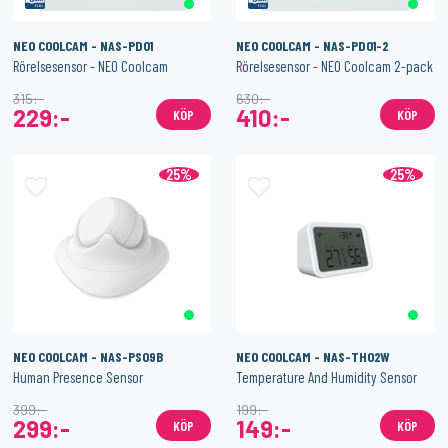
NEO COOLCAM - NAS-PD01
NEO COOLCAM - NAS-PD01-2
Rörelsesensor - NEO Coolcam
Rörelsesensor - NEO Coolcam 2-pack
315:-
630:-
229:-
410:-
KÖP
KÖP
25%
25%
NEO COOLCAM - NAS-PS09B
NEO COOLCAM - NAS-TH02W
Human Presence Sensor
Temperature And Humidity Sensor
399:-
199:-
299:-
149:-
KÖP
KÖP