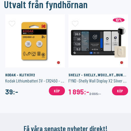
Utvalt från fyndhörnan
10%
KODAK - KLITH3V2
SHELLY - SHELLY_WDX2_HT_BUNDLE_W
Kodak Lithiumbatteri 3V - CR2450 - 2-pack
FYND -Shelly Wall Display X2 Silver + BLU H&T Ivory
39:-
1 895:-
KÖP
KÖP
2 095:-
Få våra senaste nyheter direkt!