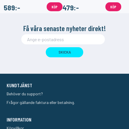
589:-
479:-
KÖP
KÖP
Få våra senaste nyheter direkt!
SKICKA
KUNDTJÄNST
Behöver du support?
Frågor gällande faktura eller betalning.
INFORMATION
Köpvillkor