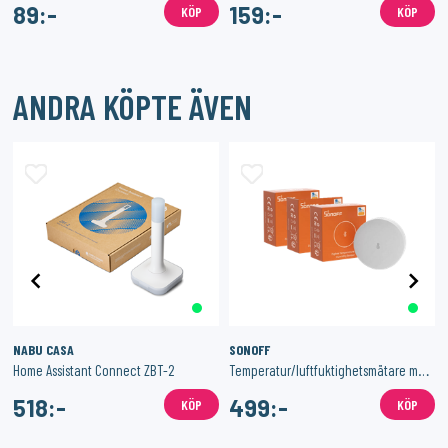
89:-
159:-
KÖP
KÖP
ANDRA KÖPTE ÄVEN
NABU CASA
SONOFF
Home Assistant Connect ZBT-2
Temperatur/luftfuktighetsmätare med Zigbee 3-Pack
518:-
499:-
KÖP
KÖP