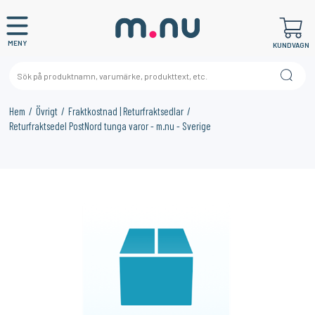
MENY
KUNDVAGN
Hem
Övrigt
Fraktkostnad | Returfraktsedlar
Returfraktsedel PostNord tunga varor - m.nu - Sverige
×
KANSKE NÅGON AV DESSA PRODUKTER KAN INTRESSERA
DIG?
12%