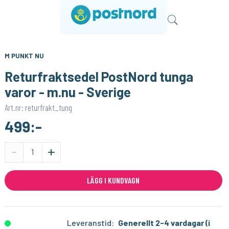
FIBARO
FIBARO
Inbyggnadsrelä 1 kanal (potentialfri utgång) - Fibaro Smart Module
Radiator Thermostat Head
529:-
799:-
KÖP
KÖP
M PUNKT NU
599:-
Returfraktsedel PostNord tunga
varor - m.nu - Sverige
Art.nr: returfrakt_tung
499:-
-
+
LÄGG I KUNDVAGN
Leveranstid:
Generellt 2-4 vardagar (i