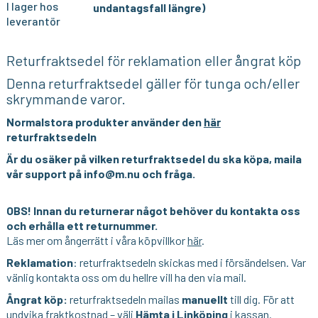
I lager hos
undantagsfall längre)
leverantör
Returfraktsedel för reklamation eller ångrat köp
Denna returfraktsedel gäller för tunga och/eller
skrymmande varor.
Normalstora produkter använder den
här
returfraktsedeln
Är du osäker på vilken returfraktsedel du ska köpa, maila
vår support på info@m.nu och fråga.
OBS! Innan du returnerar något behöver du kontakta oss
och erhålla ett returnummer.
Läs mer om ångerrätt i våra köpvillkor
här
.
Reklamation
: returfraktsedeln skickas med i försändelsen. Var
vänlig kontakta oss om du hellre vill ha den via mail.
Ångrat köp:
returfraktsedeln mailas
manuellt
till dig. För att
undvika fraktkostnad – välj
Hämta i Linköping
i kassan.