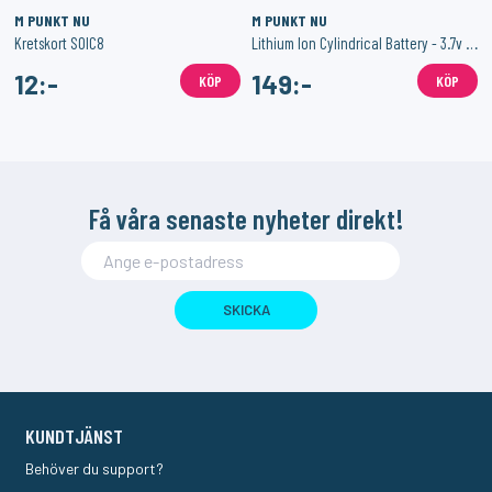
M PUNKT NU
M PUNKT NU
Kretskort SOIC8
Lithium Ion Cylindrical Battery - 3.7v 2200mAh
12:-
149:-
KÖP
KÖP
Få våra senaste nyheter direkt!
SKICKA
KUNDTJÄNST
Behöver du support?