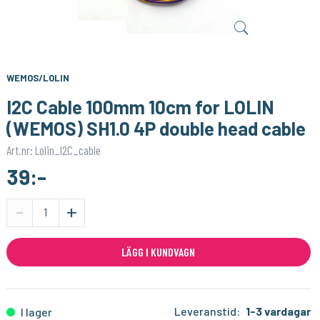
WEMOS/LOLIN
WEMOS/LOLIN
Relay shield V2 for WeMos D1 Mini
TFT I2C Connector Shield for WEMOS D1 mini 1xTFT and 2xI2C Connector
69:-
49:-
KÖP
KÖP
WEMOS/LOLIN
I2C Cable 100mm 10cm for LOLIN
(WEMOS) SH1.0 4P double head cable
Art.nr: Lolin_I2C_cable
39:-
-
+
LÄGG I KUNDVAGN
Leveranstid:
1-3 vardagar
I lager