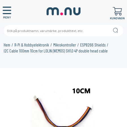
MENY
KUNDVAGN
Hem
R-Pi & Hobbyelektronik
Mikrokontroller
ESP8266 Shields
I2C Cable 100mm 10cm for LOLIN (WEMOS) SH1.0 4P double head cable
×
KANSKE NÅGON AV DESSA PRODUKTER KAN INTRESSERA
DIG?