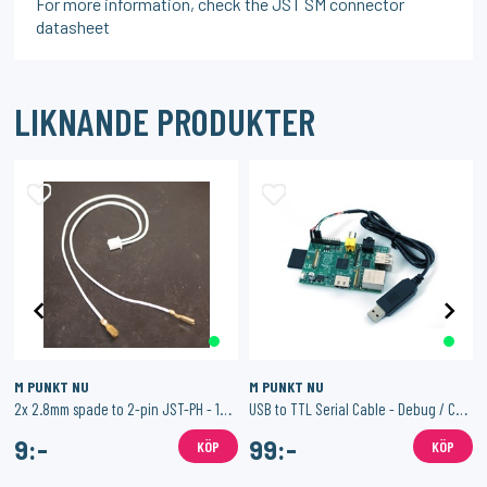
For more information, check the JST SM connector
datasheet
LIKNANDE PRODUKTER
M PUNKT NU
M PUNKT NU
tor - 10mm
2x 2.8mm spade to 2-pin JST-PH - 18cm
USB to TTL Serial Cable - Debug / Console Cable
9:-
99:-
KÖP
KÖP