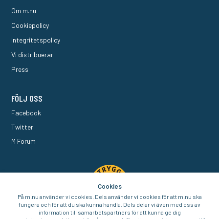
Om m.nu
Cookiepolicy
Integritetspolicy
Vi distribuerar
Press
FÖLJ OSS
Facebook
Twitter
M Forum
Cookies
På m.nu använder vi cookies. Dels använder vi cookies för att m.nu ska
fungera och för att du ska kunna handla. Dels delar vi även med oss av
information till samarbetspartners för att kunna ge dig