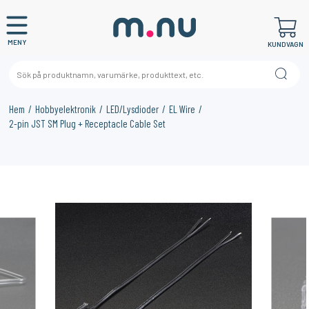
MENY
KUNDVAGN
Hem
Hobbyelektronik
LED/Lysdioder
EL Wire
2-pin JST SM Plug + Receptacle Cable Set
×
KANSKE NÅGON AV DESSA PRODUKTER KAN INTRESSERA
DIG?