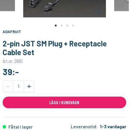
WEMOS/LOLIN
ADAFRUIT
S3 V1.0.0 - WiFi / BLE ESP32 WROOM-1
Breadboarding Premium Female/Male 'Extension' Jumper Wires - 40 x 6" (150mm)
239:-
49:-
KÖP
KÖP
ADAFRUIT
2-pin JST SM Plug + Receptacle
Cable Set
Art.nr: 2880
39:-
-
+
LÄGG I KUNDVAGN
Leveranstid:
1-3 vardagar
Fåtal i lager