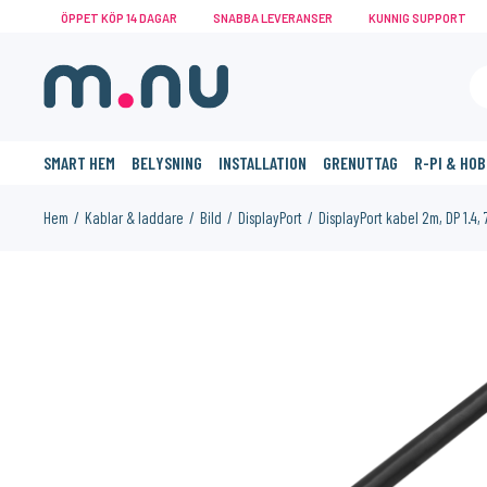
ÖPPET KÖP 14 DAGAR
SNABBA LEVERANSER
KUNNIG SUPPORT
SMART HEM
BELYSNING
INSTALLATION
GRENUTTAG
R-PI & HO
Hem
Kablar & laddare
Bild
DisplayPort
DisplayPort kabel 2m, DP 1.4,
KANSKE NÅGON AV DESSA PRODUKTER KAN INTRESSERA 