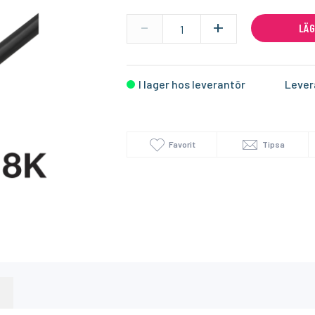
-
+
LÄG
I lager
I lager
SUNRICHER
TECH LIGHT
Homey Pro (2023/2026) väggfäste – Stilren och säker väggmontering
NFC Dimbar 36W LED-Drivdon med ZigBee Kontroll
Aluminiumprofil
I lager hos leverantör
Lever
299:-
99:-
KÖP
KÖP
449:-
Favorit
Tipsa