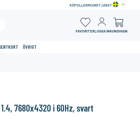
KÖPVILLKOR
KUNDTJÄNST
FAVORITER
LOGGA IN
KUNDVAGN
SENTKORT
ÖVRIGT
×
1.4, 7680x4320 i 60Hz, svart